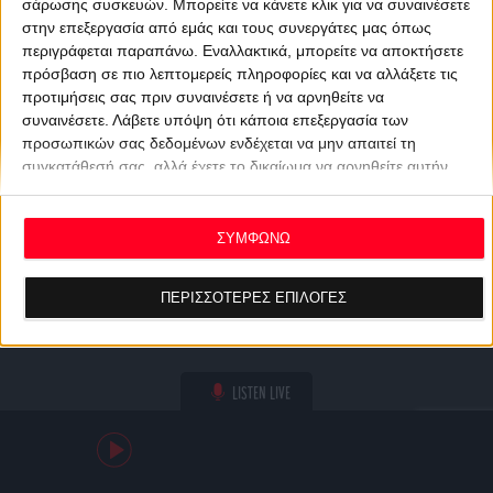
σάρωσης συσκευών. Μπορείτε να κάνετε κλικ για να συναινέσετε
στην επεξεργασία από εμάς και τους συνεργάτες μας όπως
περιγράφεται παραπάνω. Εναλλακτικά, μπορείτε να αποκτήσετε
πρόσβαση σε πιο λεπτομερείς πληροφορίες και να αλλάξετε τις
προτιμήσεις σας πριν συναινέσετε ή να αρνηθείτε να
συναινέσετε.
Λάβετε υπόψη ότι κάποια επεξεργασία των
προσωπικών σας δεδομένων ενδέχεται να μην απαιτεί τη
συγκατάθεσή σας, αλλά έχετε το δικαίωμα να αρνηθείτε αυτήν
την επεξεργασία. Οι προτιμήσεις σας θα ισχύουν μόνο για αυτόν
τον ιστότοπο. Μπορείτε να αλλάξετε τις προτιμήσεις σας ή να
ανακαλέσετε τη συγκατάθεσή σας ανά πάσα στιγμή
ΣΥΜΦΩΝΩ
επιστρέφοντας σε αυτόν τον ιστότοπο και κάνοντας κλικ στο
κουμπί "Απορρήτου" στο κάτω μέρος της ιστοσελίδας.
ΠΕΡΙΣΣΟΤΕΡΕΣ ΕΠΙΛΟΓΕΣ
LISTEN LIVE