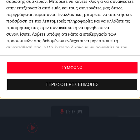
σάρωσης συσκευών. Μπορείτε να κάνετε κλικ για να συναινέσετε
στην επεξεργασία από εμάς και τους συνεργάτες μας όπως
περιγράφεται παραπάνω. Εναλλακτικά, μπορείτε να αποκτήσετε
πρόσβαση σε πιο λεπτομερείς πληροφορίες και να αλλάξετε τις
προτιμήσεις σας πριν συναινέσετε ή να αρνηθείτε να
συναινέσετε.
Λάβετε υπόψη ότι κάποια επεξεργασία των
προσωπικών σας δεδομένων ενδέχεται να μην απαιτεί τη
συγκατάθεσή σας, αλλά έχετε το δικαίωμα να αρνηθείτε αυτήν
την επεξεργασία. Οι προτιμήσεις σας θα ισχύουν μόνο για αυτόν
τον ιστότοπο. Μπορείτε να αλλάξετε τις προτιμήσεις σας ή να
ανακαλέσετε τη συγκατάθεσή σας ανά πάσα στιγμή
ΣΥΜΦΩΝΩ
επιστρέφοντας σε αυτόν τον ιστότοπο και κάνοντας κλικ στο
κουμπί "Απορρήτου" στο κάτω μέρος της ιστοσελίδας.
ΠΕΡΙΣΣΟΤΕΡΕΣ ΕΠΙΛΟΓΕΣ
LISTEN LIVE