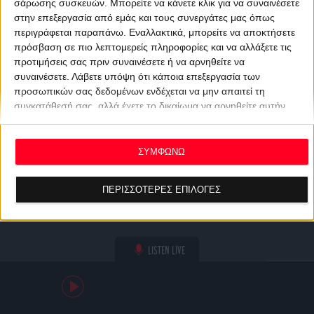
σάρωσης συσκευών. Μπορείτε να κάνετε κλικ για να συναινέσετε
στην επεξεργασία από εμάς και τους συνεργάτες μας όπως
περιγράφεται παραπάνω. Εναλλακτικά, μπορείτε να αποκτήσετε
πρόσβαση σε πιο λεπτομερείς πληροφορίες και να αλλάξετε τις
προτιμήσεις σας πριν συναινέσετε ή να αρνηθείτε να
συναινέσετε.
Λάβετε υπόψη ότι κάποια επεξεργασία των
προσωπικών σας δεδομένων ενδέχεται να μην απαιτεί τη
συγκατάθεσή σας, αλλά έχετε το δικαίωμα να αρνηθείτε αυτήν
την επεξεργασία. Οι προτιμήσεις σας θα ισχύουν μόνο για αυτόν
τον ιστότοπο. Μπορείτε να αλλάξετε τις προτιμήσεις σας ή να
ανακαλέσετε τη συγκατάθεσή σας ανά πάσα στιγμή
ΣΥΜΦΩΝΩ
επιστρέφοντας σε αυτόν τον ιστότοπο και κάνοντας κλικ στο
κουμπί "Απορρήτου" στο κάτω μέρος της ιστοσελίδας.
ΠΕΡΙΣΣΟΤΕΡΕΣ ΕΠΙΛΟΓΕΣ
LISTEN LIVE