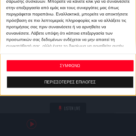
σάρωσης συσκευών. Μπορείτε να κάνετε κλικ για να συναινέσετε
στην επεξεργασία από εμάς και τους συνεργάτες μας όπως
περιγράφεται παραπάνω. Εναλλακτικά, μπορείτε να αποκτήσετε
πρόσβαση σε πιο λεπτομερείς πληροφορίες και να αλλάξετε τις
προτιμήσεις σας πριν συναινέσετε ή να αρνηθείτε να
συναινέσετε.
Λάβετε υπόψη ότι κάποια επεξεργασία των
προσωπικών σας δεδομένων ενδέχεται να μην απαιτεί τη
συγκατάθεσή σας, αλλά έχετε το δικαίωμα να αρνηθείτε αυτήν
την επεξεργασία. Οι προτιμήσεις σας θα ισχύουν μόνο για αυτόν
τον ιστότοπο. Μπορείτε να αλλάξετε τις προτιμήσεις σας ή να
ανακαλέσετε τη συγκατάθεσή σας ανά πάσα στιγμή
ΣΥΜΦΩΝΩ
επιστρέφοντας σε αυτόν τον ιστότοπο και κάνοντας κλικ στο
κουμπί "Απορρήτου" στο κάτω μέρος της ιστοσελίδας.
ΠΕΡΙΣΣΟΤΕΡΕΣ ΕΠΙΛΟΓΕΣ
LISTEN LIVE