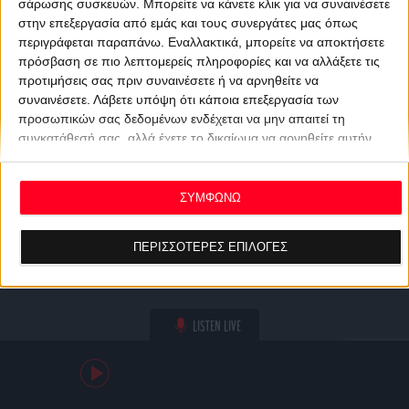
σάρωσης συσκευών. Μπορείτε να κάνετε κλικ για να συναινέσετε
στην επεξεργασία από εμάς και τους συνεργάτες μας όπως
περιγράφεται παραπάνω. Εναλλακτικά, μπορείτε να αποκτήσετε
πρόσβαση σε πιο λεπτομερείς πληροφορίες και να αλλάξετε τις
προτιμήσεις σας πριν συναινέσετε ή να αρνηθείτε να
συναινέσετε.
Λάβετε υπόψη ότι κάποια επεξεργασία των
προσωπικών σας δεδομένων ενδέχεται να μην απαιτεί τη
συγκατάθεσή σας, αλλά έχετε το δικαίωμα να αρνηθείτε αυτήν
την επεξεργασία. Οι προτιμήσεις σας θα ισχύουν μόνο για αυτόν
τον ιστότοπο. Μπορείτε να αλλάξετε τις προτιμήσεις σας ή να
ανακαλέσετε τη συγκατάθεσή σας ανά πάσα στιγμή
ΣΥΜΦΩΝΩ
επιστρέφοντας σε αυτόν τον ιστότοπο και κάνοντας κλικ στο
κουμπί "Απορρήτου" στο κάτω μέρος της ιστοσελίδας.
ΠΕΡΙΣΣΟΤΕΡΕΣ ΕΠΙΛΟΓΕΣ
LISTEN LIVE