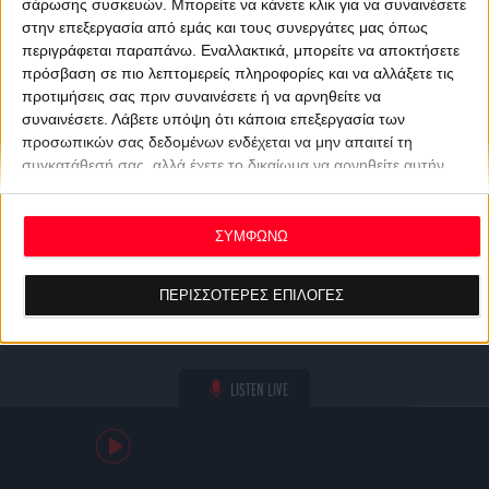
σάρωσης συσκευών. Μπορείτε να κάνετε κλικ για να συναινέσετε
στην επεξεργασία από εμάς και τους συνεργάτες μας όπως
περιγράφεται παραπάνω. Εναλλακτικά, μπορείτε να αποκτήσετε
πρόσβαση σε πιο λεπτομερείς πληροφορίες και να αλλάξετε τις
προτιμήσεις σας πριν συναινέσετε ή να αρνηθείτε να
συναινέσετε.
Λάβετε υπόψη ότι κάποια επεξεργασία των
προσωπικών σας δεδομένων ενδέχεται να μην απαιτεί τη
συγκατάθεσή σας, αλλά έχετε το δικαίωμα να αρνηθείτε αυτήν
την επεξεργασία. Οι προτιμήσεις σας θα ισχύουν μόνο για αυτόν
τον ιστότοπο. Μπορείτε να αλλάξετε τις προτιμήσεις σας ή να
ανακαλέσετε τη συγκατάθεσή σας ανά πάσα στιγμή
ΣΥΜΦΩΝΩ
επιστρέφοντας σε αυτόν τον ιστότοπο και κάνοντας κλικ στο
κουμπί "Απορρήτου" στο κάτω μέρος της ιστοσελίδας.
ΠΕΡΙΣΣΟΤΕΡΕΣ ΕΠΙΛΟΓΕΣ
LISTEN LIVE