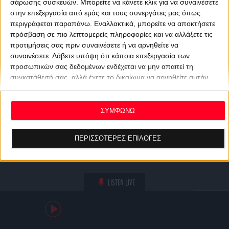
σάρωσης συσκευών. Μπορείτε να κάνετε κλικ για να συναινέσετε
στην επεξεργασία από εμάς και τους συνεργάτες μας όπως
περιγράφεται παραπάνω. Εναλλακτικά, μπορείτε να αποκτήσετε
πρόσβαση σε πιο λεπτομερείς πληροφορίες και να αλλάξετε τις
προτιμήσεις σας πριν συναινέσετε ή να αρνηθείτε να
συναινέσετε.
Λάβετε υπόψη ότι κάποια επεξεργασία των
προσωπικών σας δεδομένων ενδέχεται να μην απαιτεί τη
συγκατάθεσή σας, αλλά έχετε το δικαίωμα να αρνηθείτε αυτήν
την επεξεργασία. Οι προτιμήσεις σας θα ισχύουν μόνο για αυτόν
τον ιστότοπο. Μπορείτε να αλλάξετε τις προτιμήσεις σας ή να
ανακαλέσετε τη συγκατάθεσή σας ανά πάσα στιγμή
ΣΥΜΦΩΝΩ
επιστρέφοντας σε αυτόν τον ιστότοπο και κάνοντας κλικ στο
κουμπί "Απορρήτου" στο κάτω μέρος της ιστοσελίδας.
ΠΕΡΙΣΣΟΤΕΡΕΣ ΕΠΙΛΟΓΕΣ
LISTEN LIVE