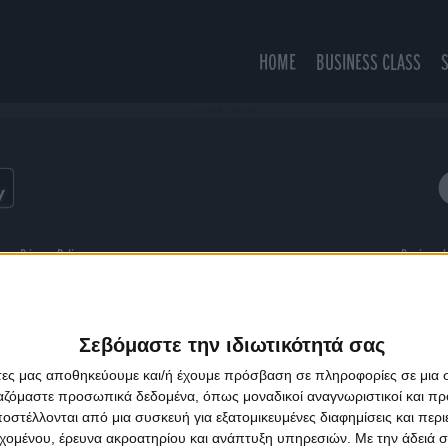
HOME
BUSINESS CLASS
Come with Me (Radio Edit)
ns
Privacy Policy
Designed
Σεβόμαστε την ιδιωτικότητά σας
άτες μας αποθηκεύουμε και/ή έχουμε πρόσβαση σε πληροφορίες σε μια
ργαζόμαστε προσωπικά δεδομένα, όπως μοναδικοί αναγνωριστικοί και 
στέλλονται από μια συσκευή για εξατομικευμένες διαφημίσεις και περ
εχομένου, έρευνα ακροατηρίου και ανάπτυξη υπηρεσιών.
Με την άδειά σα