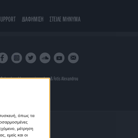
SUPPORT
ΔΙΑΦΗΜΙΣΗ
ΣΤΕΙΛΕ ΜΗΝΥΜΑ
 & developed by
porcupine colors
&
Fotis Alexandrou
 συσκευή, όπως τα
προσαρμοσμένες
ιεχόμενο, μέτρηση
ς, εμείς και οι