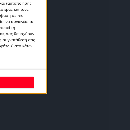
και ταυτοποίησης
ό εμάς και τους
σβαση σε πιο
τε να συναινέσετε.
αιτεί τη
εις σας θα ισχύουν
 τη συγκατάθεσή σας
ορρήτου" στο κάτω