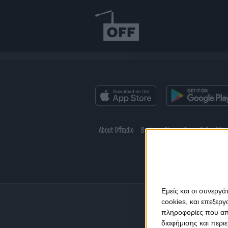
About Offradio
Business Class
Terms & Conditio
Εμείς και οι συνεργ
cookies, και επεξε
πληροφορίες που απο
διαφήμισης και περι