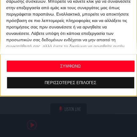
σάρωσης συσκευών. Μπορείτε να κάνετε κλικ για να συναινέσετε
στην επεξεργασία από εμάς και τους συνεργάτες μας όπως
περιγράφεται παραπάνω. Εναλλακτικά, μπορείτε να αποκτήσετε
πρόσβαση σε πιο λεπτομερείς πληροφορίες και να αλλάξετε τις
προτιμήσεις σας πριν συναινέσετε ή να αρνηθείτε να
συναινέσετε.
Λάβετε υπόψη ότι κάποια επεξεργασία των
προσωπικών σας δεδομένων ενδέχεται να μην απαιτεί τη
συγκατάθεσή σας, αλλά έχετε το δικαίωμα να αρνηθείτε αυτήν
την επεξεργασία. Οι προτιμήσεις σας θα ισχύουν μόνο για αυτόν
τον ιστότοπο. Μπορείτε να αλλάξετε τις προτιμήσεις σας ή να
ανακαλέσετε τη συγκατάθεσή σας ανά πάσα στιγμή
ΣΥΜΦΩΝΩ
επιστρέφοντας σε αυτόν τον ιστότοπο και κάνοντας κλικ στο
κουμπί "Απορρήτου" στο κάτω μέρος της ιστοσελίδας.
ΠΕΡΙΣΣΟΤΕΡΕΣ ΕΠΙΛΟΓΕΣ
LISTEN LIVE