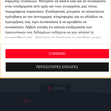
σάρωσης συσκευών. Μπορείτε να κάνετε κλικ για να συναινέσετε
στην επεξεργασία από εμάς και τους συνεργάτες μας όπως
περιγράφεται παραπάνω. Εναλλακτικά, μπορείτε να αποκτήσετε
πρόσβαση σε πιο λεπτομερείς πληροφορίες και να αλλάξετε τις
προτιμήσεις σας πριν συναινέσετε ή να αρνηθείτε να
συναινέσετε.
Λάβετε υπόψη ότι κάποια επεξεργασία των
προσωπικών σας δεδομένων ενδέχεται να μην απαιτεί τη
συγκατάθεσή σας, αλλά έχετε το δικαίωμα να αρνηθείτε αυτήν
την επεξεργασία. Οι προτιμήσεις σας θα ισχύουν μόνο για αυτόν
τον ιστότοπο. Μπορείτε να αλλάξετε τις προτιμήσεις σας ή να
ανακαλέσετε τη συγκατάθεσή σας ανά πάσα στιγμή
ΣΥΜΦΩΝΩ
επιστρέφοντας σε αυτόν τον ιστότοπο και κάνοντας κλικ στο
κουμπί "Απορρήτου" στο κάτω μέρος της ιστοσελίδας.
ΠΕΡΙΣΣΟΤΕΡΕΣ ΕΠΙΛΟΓΕΣ
LISTEN LIVE