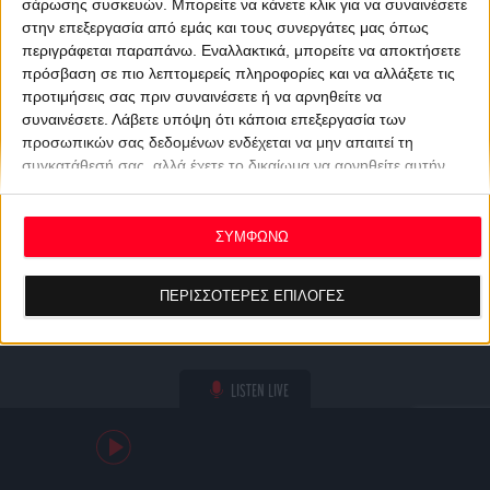
σάρωσης συσκευών. Μπορείτε να κάνετε κλικ για να συναινέσετε
στην επεξεργασία από εμάς και τους συνεργάτες μας όπως
περιγράφεται παραπάνω. Εναλλακτικά, μπορείτε να αποκτήσετε
πρόσβαση σε πιο λεπτομερείς πληροφορίες και να αλλάξετε τις
προτιμήσεις σας πριν συναινέσετε ή να αρνηθείτε να
συναινέσετε.
Λάβετε υπόψη ότι κάποια επεξεργασία των
προσωπικών σας δεδομένων ενδέχεται να μην απαιτεί τη
συγκατάθεσή σας, αλλά έχετε το δικαίωμα να αρνηθείτε αυτήν
την επεξεργασία. Οι προτιμήσεις σας θα ισχύουν μόνο για αυτόν
τον ιστότοπο. Μπορείτε να αλλάξετε τις προτιμήσεις σας ή να
ανακαλέσετε τη συγκατάθεσή σας ανά πάσα στιγμή
ΣΥΜΦΩΝΩ
επιστρέφοντας σε αυτόν τον ιστότοπο και κάνοντας κλικ στο
κουμπί "Απορρήτου" στο κάτω μέρος της ιστοσελίδας.
ΠΕΡΙΣΣΟΤΕΡΕΣ ΕΠΙΛΟΓΕΣ
LISTEN LIVE