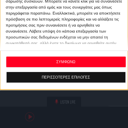
σάρωσης συσκευών. Μπορείτε να κάνετε κλικ για να συναινέσετε
στην επεξεργασία από εμάς και τους συνεργάτες μας όπως
περιγράφεται παραπάνω. Εναλλακτικά, μπορείτε να αποκτήσετε
πρόσβαση σε πιο λεπτομερείς πληροφορίες και να αλλάξετε τις
προτιμήσεις σας πριν συναινέσετε ή να αρνηθείτε να
συναινέσετε.
Λάβετε υπόψη ότι κάποια επεξεργασία των
προσωπικών σας δεδομένων ενδέχεται να μην απαιτεί τη
συγκατάθεσή σας, αλλά έχετε το δικαίωμα να αρνηθείτε αυτήν
την επεξεργασία. Οι προτιμήσεις σας θα ισχύουν μόνο για αυτόν
τον ιστότοπο. Μπορείτε να αλλάξετε τις προτιμήσεις σας ή να
ανακαλέσετε τη συγκατάθεσή σας ανά πάσα στιγμή
ΣΥΜΦΩΝΩ
επιστρέφοντας σε αυτόν τον ιστότοπο και κάνοντας κλικ στο
κουμπί "Απορρήτου" στο κάτω μέρος της ιστοσελίδας.
ΠΕΡΙΣΣΟΤΕΡΕΣ ΕΠΙΛΟΓΕΣ
LISTEN LIVE