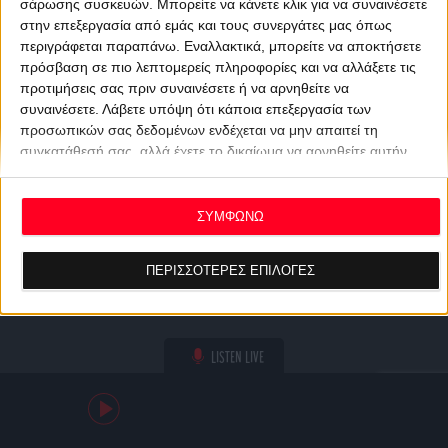
σάρωσης συσκευών. Μπορείτε να κάνετε κλικ για να συναινέσετε
στην επεξεργασία από εμάς και τους συνεργάτες μας όπως
περιγράφεται παραπάνω. Εναλλακτικά, μπορείτε να αποκτήσετε
πρόσβαση σε πιο λεπτομερείς πληροφορίες και να αλλάξετε τις
προτιμήσεις σας πριν συναινέσετε ή να αρνηθείτε να
συναινέσετε.
Λάβετε υπόψη ότι κάποια επεξεργασία των
προσωπικών σας δεδομένων ενδέχεται να μην απαιτεί τη
συγκατάθεσή σας, αλλά έχετε το δικαίωμα να αρνηθείτε αυτήν
την επεξεργασία. Οι προτιμήσεις σας θα ισχύουν μόνο για αυτόν
τον ιστότοπο. Μπορείτε να αλλάξετε τις προτιμήσεις σας ή να
ανακαλέσετε τη συγκατάθεσή σας ανά πάσα στιγμή
ΣΥΜΦΩΝΩ
επιστρέφοντας σε αυτόν τον ιστότοπο και κάνοντας κλικ στο
κουμπί "Απορρήτου" στο κάτω μέρος της ιστοσελίδας.
ΠΕΡΙΣΣΟΤΕΡΕΣ ΕΠΙΛΟΓΕΣ
LISTEN LIVE