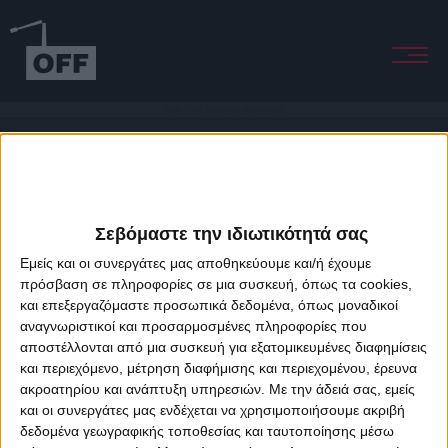
Culture of Fear (Kaleidoscope Jukebox rebuild)
Σεβόμαστε την ιδιωτικότητά σας
Εμείς και οι συνεργάτες μας αποθηκεύουμε και/ή έχουμε
πρόσβαση σε πληροφορίες σε μια συσκευή, όπως τα cookies,
και επεξεργαζόμαστε προσωπικά δεδομένα, όπως μοναδικοί
About Offradio
Business Class
Terms & Conditions
Privacy Policy
αναγνωριστικοί και προσαρμοσμένες πληροφορίες που
Designed & developed by
porcupine colors
&
Fotis Alexandrou
αποστέλλονται από μια συσκευή για εξατομικευμένες διαφημίσεις
και περιεχόμενο, μέτρηση διαφήμισης και περιεχομένου, έρευνα
ακροατηρίου και ανάπτυξη υπηρεσιών.
Με την άδειά σας, εμείς
και οι συνεργάτες μας ενδέχεται να χρησιμοποιήσουμε ακριβή
δεδομένα γεωγραφικής τοποθεσίας και ταυτοποίησης μέσω