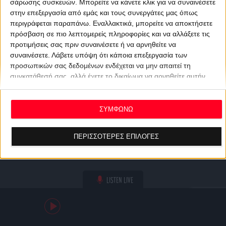
σάρωσης συσκευών. Μπορείτε να κάνετε κλικ για να συναινέσετε
στην επεξεργασία από εμάς και τους συνεργάτες μας όπως
περιγράφεται παραπάνω. Εναλλακτικά, μπορείτε να αποκτήσετε
πρόσβαση σε πιο λεπτομερείς πληροφορίες και να αλλάξετε τις
προτιμήσεις σας πριν συναινέσετε ή να αρνηθείτε να
συναινέσετε.
Λάβετε υπόψη ότι κάποια επεξεργασία των
προσωπικών σας δεδομένων ενδέχεται να μην απαιτεί τη
συγκατάθεσή σας, αλλά έχετε το δικαίωμα να αρνηθείτε αυτήν
την επεξεργασία. Οι προτιμήσεις σας θα ισχύουν μόνο για αυτόν
τον ιστότοπο. Μπορείτε να αλλάξετε τις προτιμήσεις σας ή να
ανακαλέσετε τη συγκατάθεσή σας ανά πάσα στιγμή
ΣΥΜΦΩΝΩ
επιστρέφοντας σε αυτόν τον ιστότοπο και κάνοντας κλικ στο
κουμπί "Απορρήτου" στο κάτω μέρος της ιστοσελίδας.
ΠΕΡΙΣΣΟΤΕΡΕΣ ΕΠΙΛΟΓΕΣ
LISTEN LIVE