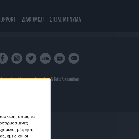
SUPPORT
ΔΙΑΦΗΜΙΣΗ
ΣΤΕΙΛΕ ΜΗΝΥΜΑ
 & developed by
porcupine colors
&
Fotis Alexandrou
 συσκευή, όπως τα
προσαρμοσμένες
ιεχόμενο, μέτρηση
ς, εμείς και οι