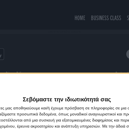
HOME
BUSINESS CLASS
Dance On The Vaseline (Feat. David Byrne)
ns
Privacy Policy
Designed
Σεβόμαστε την ιδιωτικότητά σας
άτες μας αποθηκεύουμε και/ή έχουμε πρόσβαση σε πληροφορίες σε μια
ργαζόμαστε προσωπικά δεδομένα, όπως μοναδικοί αναγνωριστικοί και 
στέλλονται από μια συσκευή για εξατομικευμένες διαφημίσεις και περ
εχομένου, έρευνα ακροατηρίου και ανάπτυξη υπηρεσιών.
Με την άδειά σα