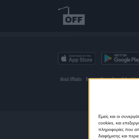
About Offradio
Business Class
Terms & Conditio
Εμείς και οι συνεργ
cookies, και επεξε
πληροφορίες που απο
διαφήμισης και περι