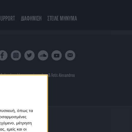
SUPPORT
ΔΙΑΦΗΜΙΣΗ
ΣΤΕΙΛΕ ΜΗΝΥΜΑ
 & developed by
porcupine colors
&
Fotis Alexandrou
 συσκευή, όπως τα
προσαρμοσμένες
ιεχόμενο, μέτρηση
ς, εμείς και οι