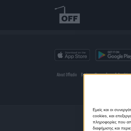
About Offradio
Business Class
Terms & Conditio
Εμείς και οι συνεργ
cookies, και επεξε
πληροφορίες που απο
διαφήμισης και περι