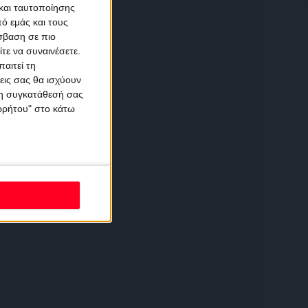
και ταυτοποίησης
ό εμάς και τους
σβαση σε πιο
τε να συναινέσετε.
αιτεί τη
εις σας θα ισχύουν
 τη συγκατάθεσή σας
ορρήτου" στο κάτω