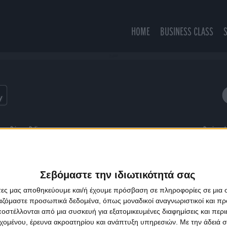
HOME
BUSINESS CLASS
Daniel
ns
Privacy Policy
Designed
Σεβόμαστε την ιδιωτικότητά σας
άτες μας αποθηκεύουμε και/ή έχουμε πρόσβαση σε πληροφορίες σε μια
ργαζόμαστε προσωπικά δεδομένα, όπως μοναδικοί αναγνωριστικοί και 
στέλλονται από μια συσκευή για εξατομικευμένες διαφημίσεις και περ
εχομένου, έρευνα ακροατηρίου και ανάπτυξη υπηρεσιών.
Με την άδειά σα