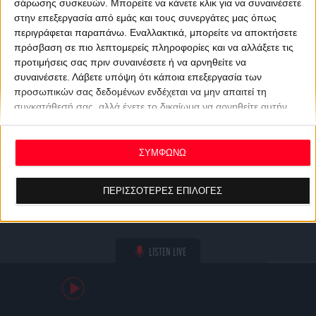
σάρωσης συσκευών. Μπορείτε να κάνετε κλικ για να συναινέσετε
στην επεξεργασία από εμάς και τους συνεργάτες μας όπως
περιγράφεται παραπάνω. Εναλλακτικά, μπορείτε να αποκτήσετε
πρόσβαση σε πιο λεπτομερείς πληροφορίες και να αλλάξετε τις
προτιμήσεις σας πριν συναινέσετε ή να αρνηθείτε να
συναινέσετε.
Λάβετε υπόψη ότι κάποια επεξεργασία των
προσωπικών σας δεδομένων ενδέχεται να μην απαιτεί τη
συγκατάθεσή σας, αλλά έχετε το δικαίωμα να αρνηθείτε αυτήν
την επεξεργασία. Οι προτιμήσεις σας θα ισχύουν μόνο για αυτόν
τον ιστότοπο. Μπορείτε να αλλάξετε τις προτιμήσεις σας ή να
ανακαλέσετε τη συγκατάθεσή σας ανά πάσα στιγμή
ΣΥΜΦΩΝΩ
επιστρέφοντας σε αυτόν τον ιστότοπο και κάνοντας κλικ στο
κουμπί "Απορρήτου" στο κάτω μέρος της ιστοσελίδας.
ΠΕΡΙΣΣΟΤΕΡΕΣ ΕΠΙΛΟΓΕΣ
LISTEN LIVE