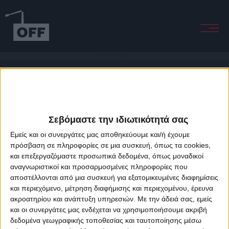
Dead Flowers For Alice
Σεβόμαστε την ιδιωτικότητά σας
Εμείς και οι συνεργάτες μας αποθηκεύουμε και/ή έχουμε
πρόσβαση σε πληροφορίες σε μια συσκευή, όπως τα cookies,
και επεξεργαζόμαστε προσωπικά δεδομένα, όπως μοναδικοί
About Offradio
Business Class
Terms & Conditions
Privacy Policy
αναγνωριστικοί και προσαρμοσμένες πληροφορίες που
Designed & developed by
porcupine colors
&
Fotis Alexandrou
αποστέλλονται από μια συσκευή για εξατομικευμένες διαφημίσεις
και περιεχόμενο, μέτρηση διαφήμισης και περιεχομένου, έρευνα
ακροατηρίου και ανάπτυξη υπηρεσιών.
Με την άδειά σας, εμείς
και οι συνεργάτες μας ενδέχεται να χρησιμοποιήσουμε ακριβή
δεδομένα γεωγραφικής τοποθεσίας και ταυτοποίησης μέσω