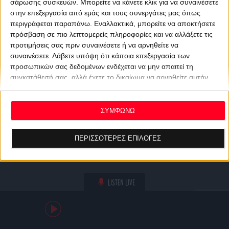
σάρωσης συσκευών. Μπορείτε να κάνετε κλικ για να συναινέσετε
στην επεξεργασία από εμάς και τους συνεργάτες μας όπως
περιγράφεται παραπάνω. Εναλλακτικά, μπορείτε να αποκτήσετε
πρόσβαση σε πιο λεπτομερείς πληροφορίες και να αλλάξετε τις
προτιμήσεις σας πριν συναινέσετε ή να αρνηθείτε να
συναινέσετε.
Λάβετε υπόψη ότι κάποια επεξεργασία των
προσωπικών σας δεδομένων ενδέχεται να μην απαιτεί τη
συγκατάθεσή σας, αλλά έχετε το δικαίωμα να αρνηθείτε αυτήν
την επεξεργασία. Οι προτιμήσεις σας θα ισχύουν μόνο για αυτόν
τον ιστότοπο. Μπορείτε να αλλάξετε τις προτιμήσεις σας ή να
ανακαλέσετε τη συγκατάθεσή σας ανά πάσα στιγμή
ΣΥΜΦΩΝΩ
επιστρέφοντας σε αυτόν τον ιστότοπο και κάνοντας κλικ στο
κουμπί "Απορρήτου" στο κάτω μέρος της ιστοσελίδας.
ΠΕΡΙΣΣΟΤΕΡΕΣ ΕΠΙΛΟΓΕΣ
LISTEN LIVE