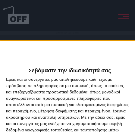
Different Day, Still The Same
Σεβόμαστε την ιδιωτικότητά σας
Εμείς και οι συνεργάτες μας αποθηκεύουμε και/ή έχουμε
πρόσβαση σε πληροφορίες σε μια συσκευή, όπως τα cookies,
και επεξεργαζόμαστε προσωπικά δεδομένα, όπως μοναδικοί
About Offradio
Business Class
Terms & Conditions
Privacy Policy
αναγνωριστικοί και προσαρμοσμένες πληροφορίες που
Designed & developed by
porcupine colors
&
Fotis Alexandrou
αποστέλλονται από μια συσκευή για εξατομικευμένες διαφημίσεις
και περιεχόμενο, μέτρηση διαφήμισης και περιεχομένου, έρευνα
ακροατηρίου και ανάπτυξη υπηρεσιών.
Με την άδειά σας, εμείς
και οι συνεργάτες μας ενδέχεται να χρησιμοποιήσουμε ακριβή
δεδομένα γεωγραφικής τοποθεσίας και ταυτοποίησης μέσω