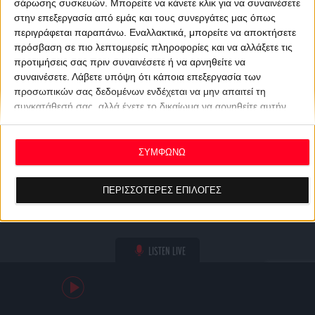
σάρωσης συσκευών. Μπορείτε να κάνετε κλικ για να συναινέσετε
στην επεξεργασία από εμάς και τους συνεργάτες μας όπως
περιγράφεται παραπάνω. Εναλλακτικά, μπορείτε να αποκτήσετε
πρόσβαση σε πιο λεπτομερείς πληροφορίες και να αλλάξετε τις
προτιμήσεις σας πριν συναινέσετε ή να αρνηθείτε να
συναινέσετε.
Λάβετε υπόψη ότι κάποια επεξεργασία των
προσωπικών σας δεδομένων ενδέχεται να μην απαιτεί τη
συγκατάθεσή σας, αλλά έχετε το δικαίωμα να αρνηθείτε αυτήν
την επεξεργασία. Οι προτιμήσεις σας θα ισχύουν μόνο για αυτόν
τον ιστότοπο. Μπορείτε να αλλάξετε τις προτιμήσεις σας ή να
ανακαλέσετε τη συγκατάθεσή σας ανά πάσα στιγμή
ΣΥΜΦΩΝΩ
επιστρέφοντας σε αυτόν τον ιστότοπο και κάνοντας κλικ στο
κουμπί "Απορρήτου" στο κάτω μέρος της ιστοσελίδας.
ΠΕΡΙΣΣΟΤΕΡΕΣ ΕΠΙΛΟΓΕΣ
LISTEN LIVE