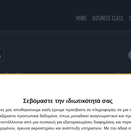
HOME
BUSINESS CLASS
Don't Be Afraid
ns
Privacy Policy
Designed
Σεβόμαστε την ιδιωτικότητά σας
άτες μας αποθηκεύουμε και/ή έχουμε πρόσβαση σε πληροφορίες σε μια
ργαζόμαστε προσωπικά δεδομένα, όπως μοναδικοί αναγνωριστικοί και 
στέλλονται από μια συσκευή για εξατομικευμένες διαφημίσεις και περ
εχομένου, έρευνα ακροατηρίου και ανάπτυξη υπηρεσιών.
Με την άδειά σα