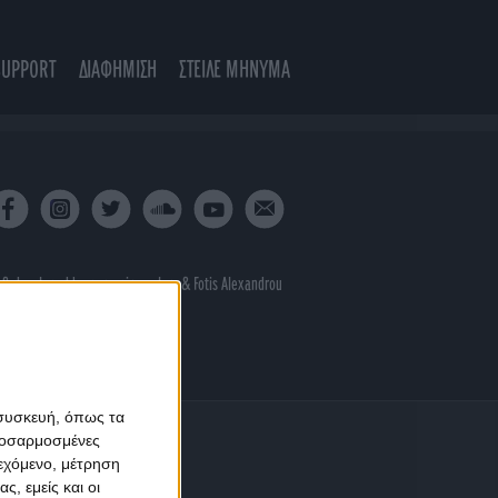
SUPPORT
ΔΙΑΦΗΜΙΣΗ
ΣΤΕΙΛΕ ΜΗΝΥΜΑ
 & developed by
porcupine colors
&
Fotis Alexandrou
 συσκευή, όπως τα
προσαρμοσμένες
ιεχόμενο, μέτρηση
ς, εμείς και οι