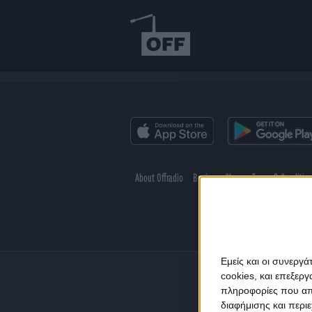
About Offradio
Business Class
Terms & Conditio
Εμείς και οι συνεργ
cookies, και επεξε
πληροφορίες που απο
διαφήμισης και περι