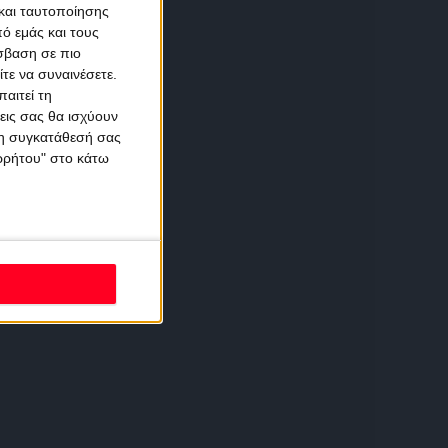
και ταυτοποίησης
ό εμάς και τους
σβαση σε πιο
τε να συναινέσετε.
αιτεί τη
εις σας θα ισχύουν
 τη συγκατάθεσή σας
ορρήτου" στο κάτω