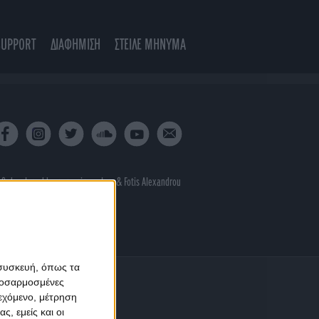
SUPPORT
ΔΙΑΦΗΜΙΣΗ
ΣΤΕΙΛΕ ΜΗΝΥΜΑ
 & developed by
porcupine colors
&
Fotis Alexandrou
 συσκευή, όπως τα
προσαρμοσμένες
ιεχόμενο, μέτρηση
ς, εμείς και οι