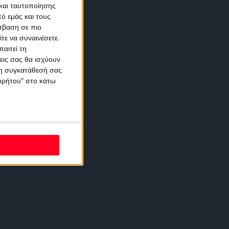
και ταυτοποίησης
ό εμάς και τους
σβαση σε πιο
τε να συναινέσετε.
αιτεί τη
εις σας θα ισχύουν
 τη συγκατάθεσή σας
ορρήτου" στο κάτω