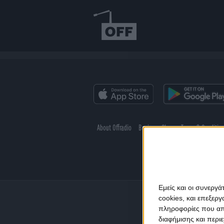
About Offradio
Business Class
Terms & Conditio
Εμείς και οι συνεργ
cookies, και επεξε
πληροφορίες που απο
διαφήμισης και περι