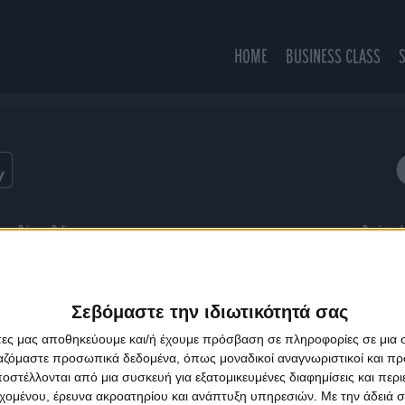
HOME
BUSINESS CLASS
Don't Fall in love
ns
Privacy Policy
Designed
Σεβόμαστε την ιδιωτικότητά σας
άτες μας αποθηκεύουμε και/ή έχουμε πρόσβαση σε πληροφορίες σε μια
ργαζόμαστε προσωπικά δεδομένα, όπως μοναδικοί αναγνωριστικοί και 
στέλλονται από μια συσκευή για εξατομικευμένες διαφημίσεις και περ
εχομένου, έρευνα ακροατηρίου και ανάπτυξη υπηρεσιών.
Με την άδειά σα