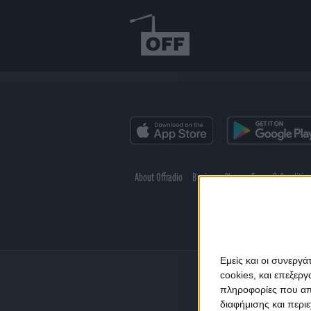
About Offradio
Business Class
Terms & Conditio
Εμείς και οι συνεργ
cookies, και επεξε
πληροφορίες που απο
διαφήμισης και περι