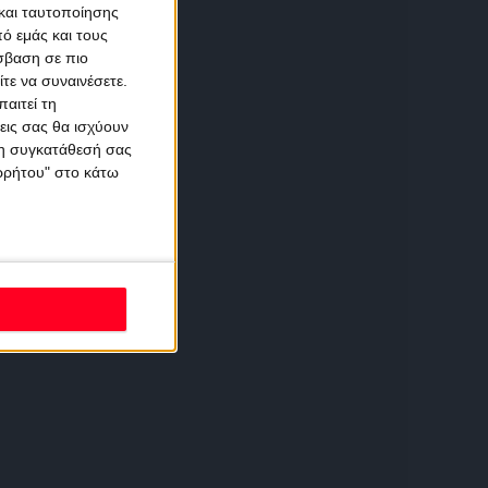
και ταυτοποίησης
ό εμάς και τους
σβαση σε πιο
τε να συναινέσετε.
αιτεί τη
εις σας θα ισχύουν
 τη συγκατάθεσή σας
ορρήτου" στο κάτω