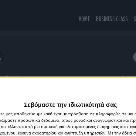
HOME
BUSINESS CLASS
Don't Leave Me Now - Cover Version
ns
Privacy Policy
Designed
Σεβόμαστε την ιδιωτικότητά σας
άτες μας αποθηκεύουμε και/ή έχουμε πρόσβαση σε πληροφορίες σε μια
ργαζόμαστε προσωπικά δεδομένα, όπως μοναδικοί αναγνωριστικοί και 
στέλλονται από μια συσκευή για εξατομικευμένες διαφημίσεις και περ
εχομένου, έρευνα ακροατηρίου και ανάπτυξη υπηρεσιών.
Με την άδειά σα