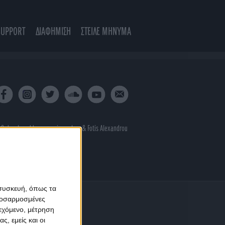
SUPPORT
ΔΙΑΦΗΜΙΣΗ
ΣΤΕΙΛΕ ΜΗΝΥΜΑ
 & developed by
porcupine colors
&
Fotis Alexandrou
 συσκευή, όπως τα
προσαρμοσμένες
ιεχόμενο, μέτρηση
ς, εμείς και οι