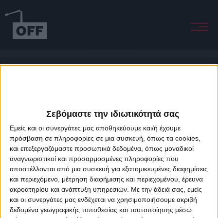
Don't Surrender (Lukas Termena Chillout Mix)
Σεβόμαστε την ιδιωτικότητά σας
Εμείς και οι συνεργάτες μας αποθηκεύουμε και/ή έχουμε
πρόσβαση σε πληροφορίες σε μια συσκευή, όπως τα cookies,
και επεξεργαζόμαστε προσωπικά δεδομένα, όπως μοναδικοί
About Offradio
Business Class
Terms & Conditions
Privacy Policy
αναγνωριστικοί και προσαρμοσμένες πληροφορίες που
Designed & developed by
porcupine colors
&
Fotis Alexandrou
αποστέλλονται από μια συσκευή για εξατομικευμένες διαφημίσεις
και περιεχόμενο, μέτρηση διαφήμισης και περιεχομένου, έρευνα
ακροατηρίου και ανάπτυξη υπηρεσιών.
Με την άδειά σας, εμείς
και οι συνεργάτες μας ενδέχεται να χρησιμοποιήσουμε ακριβή
δεδομένα γεωγραφικής τοποθεσίας και ταυτοποίησης μέσω