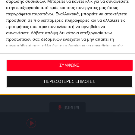
σάρωσης συσκευών. Μπορείτε να κάνετε κλικ για να συναινέσετε
στην επεξεργασία από εμάς και τους συνεργάτες μας όπως
περιγράφεται παραπάνω. Εναλλακτικά, μπορείτε να αποκτήσετε
πρόσβαση σε πιο λεπτομερείς πληροφορίες και να αλλάξετε τις
προτιμήσεις σας πριν συναινέσετε ή να αρνηθείτε να
συναινέσετε.
Λάβετε υπόψη ότι κάποια επεξεργασία των
προσωπικών σας δεδομένων ενδέχεται να μην απαιτεί τη
συγκατάθεσή σας, αλλά έχετε το δικαίωμα να αρνηθείτε αυτήν
την επεξεργασία. Οι προτιμήσεις σας θα ισχύουν μόνο για αυτόν
τον ιστότοπο. Μπορείτε να αλλάξετε τις προτιμήσεις σας ή να
ανακαλέσετε τη συγκατάθεσή σας ανά πάσα στιγμή
ΣΥΜΦΩΝΩ
επιστρέφοντας σε αυτόν τον ιστότοπο και κάνοντας κλικ στο
κουμπί "Απορρήτου" στο κάτω μέρος της ιστοσελίδας.
ΠΕΡΙΣΣΟΤΕΡΕΣ ΕΠΙΛΟΓΕΣ
LISTEN LIVE