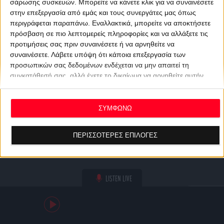
σάρωσης συσκευών. Μπορείτε να κάνετε κλικ για να συναινέσετε
στην επεξεργασία από εμάς και τους συνεργάτες μας όπως
περιγράφεται παραπάνω. Εναλλακτικά, μπορείτε να αποκτήσετε
πρόσβαση σε πιο λεπτομερείς πληροφορίες και να αλλάξετε τις
προτιμήσεις σας πριν συναινέσετε ή να αρνηθείτε να
συναινέσετε.
Λάβετε υπόψη ότι κάποια επεξεργασία των
προσωπικών σας δεδομένων ενδέχεται να μην απαιτεί τη
συγκατάθεσή σας, αλλά έχετε το δικαίωμα να αρνηθείτε αυτήν
την επεξεργασία. Οι προτιμήσεις σας θα ισχύουν μόνο για αυτόν
τον ιστότοπο. Μπορείτε να αλλάξετε τις προτιμήσεις σας ή να
ανακαλέσετε τη συγκατάθεσή σας ανά πάσα στιγμή
ΣΥΜΦΩΝΩ
επιστρέφοντας σε αυτόν τον ιστότοπο και κάνοντας κλικ στο
κουμπί "Απορρήτου" στο κάτω μέρος της ιστοσελίδας.
ΠΕΡΙΣΣΟΤΕΡΕΣ ΕΠΙΛΟΓΕΣ
LISTEN LIVE