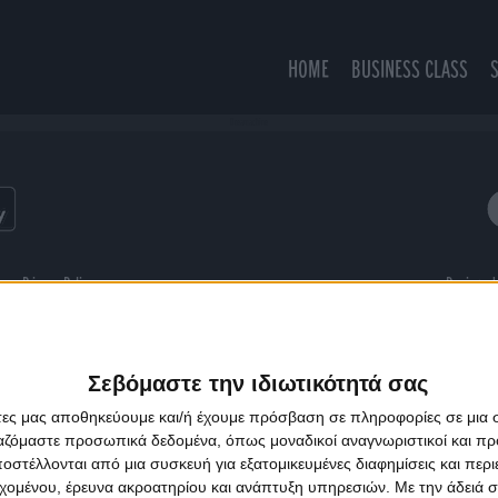
HOME
BUSINESS CLASS
Dreamachine
ns
Privacy Policy
Designed
Σεβόμαστε την ιδιωτικότητά σας
άτες μας αποθηκεύουμε και/ή έχουμε πρόσβαση σε πληροφορίες σε μια
ργαζόμαστε προσωπικά δεδομένα, όπως μοναδικοί αναγνωριστικοί και 
στέλλονται από μια συσκευή για εξατομικευμένες διαφημίσεις και περ
εχομένου, έρευνα ακροατηρίου και ανάπτυξη υπηρεσιών.
Με την άδειά σα