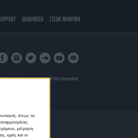
SUPPORT
ΔΙΑΦΗΜΙΣΗ
ΣΤΕΙΛΕ ΜΗΝΥΜΑ
 & developed by
porcupine colors
&
Fotis Alexandrou
 συσκευή, όπως τα
προσαρμοσμένες
ιεχόμενο, μέτρηση
ς, εμείς και οι