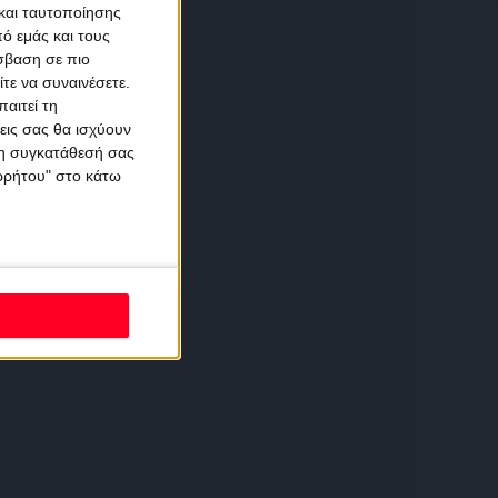
και ταυτοποίησης
ό εμάς και τους
σβαση σε πιο
τε να συναινέσετε.
αιτεί τη
εις σας θα ισχύουν
 τη συγκατάθεσή σας
ορρήτου" στο κάτω