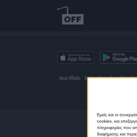
About Offradio
Business Class
Terms & Conditio
Εμείς και οι συνεργ
cookies, και επεξε
πληροφορίες που απο
διαφήμισης και περι