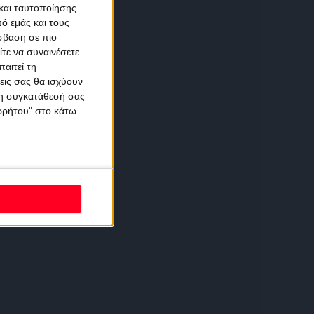
και ταυτοποίησης
ό εμάς και τους
σβαση σε πιο
τε να συναινέσετε.
αιτεί τη
εις σας θα ισχύουν
 τη συγκατάθεσή σας
ορρήτου" στο κάτω