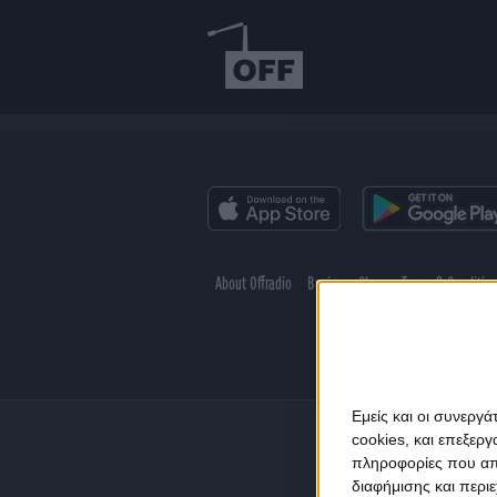
About Offradio
Business Class
Terms & Conditio
Εμείς και οι συνεργ
cookies, και επεξε
πληροφορίες που απο
διαφήμισης και περι