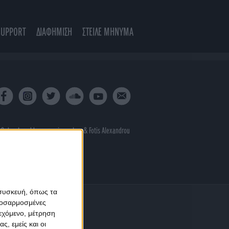
SUPPORT
ΔΙΑΦΗΜΙΣΗ
ΣΤΕΙΛΕ ΜΗΝΥΜΑ
 & developed by
porcupine colors
&
Fotis Alexandrou
 συσκευή, όπως τα
προσαρμοσμένες
ιεχόμενο, μέτρηση
ς, εμείς και οι