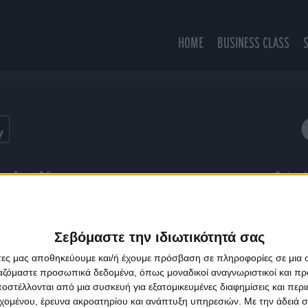
HOME
BUSINESS CLASS
D'Ror Yikra (feat. Ben Hassan)
ns
Privacy Policy
Designed
Σεβόμαστε την ιδιωτικότητά σας
άτες μας αποθηκεύουμε και/ή έχουμε πρόσβαση σε πληροφορίες σε μια
ργαζόμαστε προσωπικά δεδομένα, όπως μοναδικοί αναγνωριστικοί και 
στέλλονται από μια συσκευή για εξατομικευμένες διαφημίσεις και περ
εχομένου, έρευνα ακροατηρίου και ανάπτυξη υπηρεσιών.
Με την άδειά σα