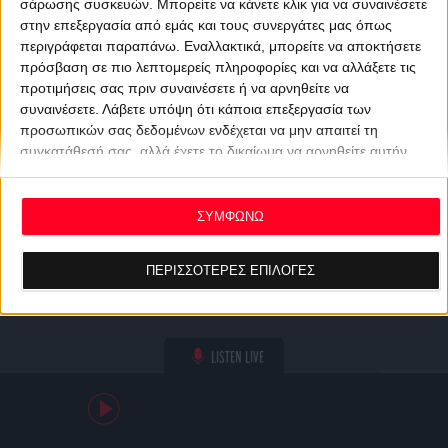
σάρωσης συσκευών. Μπορείτε να κάνετε κλικ για να συναινέσετε
στην επεξεργασία από εμάς και τους συνεργάτες μας όπως
περιγράφεται παραπάνω. Εναλλακτικά, μπορείτε να αποκτήσετε
πρόσβαση σε πιο λεπτομερείς πληροφορίες και να αλλάξετε τις
προτιμήσεις σας πριν συναινέσετε ή να αρνηθείτε να
συναινέσετε.
Λάβετε υπόψη ότι κάποια επεξεργασία των
προσωπικών σας δεδομένων ενδέχεται να μην απαιτεί τη
συγκατάθεσή σας, αλλά έχετε το δικαίωμα να αρνηθείτε αυτήν
την επεξεργασία. Οι προτιμήσεις σας θα ισχύουν μόνο για αυτόν
τον ιστότοπο. Μπορείτε να αλλάξετε τις προτιμήσεις σας ή να
ανακαλέσετε τη συγκατάθεσή σας ανά πάσα στιγμή
ΣΥΜΦΩΝΩ
επιστρέφοντας σε αυτόν τον ιστότοπο και κάνοντας κλικ στο
κουμπί "Απορρήτου" στο κάτω μέρος της ιστοσελίδας.
ΠΕΡΙΣΣΟΤΕΡΕΣ ΕΠΙΛΟΓΕΣ
LISTEN LIVE