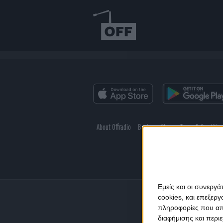
About Offradio
Business Class
Terms & Conditio
Εμείς και οι συνεργ
cookies, και επεξε
πληροφορίες που απο
διαφήμισης και περι