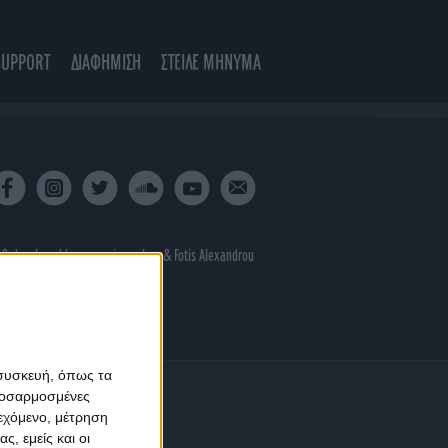
SUPPORT
ΔΙΑΦΗΜΙΣΗ
ΣΤΕΙΛΕ ΜΗΝΥΜΑ
 & developed by
porcupine colors
&
Fotis Alexandrou
 συσκευή, όπως τα
προσαρμοσμένες
ιεχόμενο, μέτρηση
ς, εμείς και οι