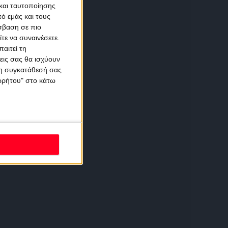
και ταυτοποίησης
ό εμάς και τους
σβαση σε πιο
τε να συναινέσετε.
αιτεί τη
εις σας θα ισχύουν
 τη συγκατάθεσή σας
ορρήτου" στο κάτω