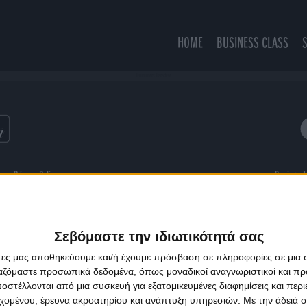
HOME
BUSINESS CLASS
Drummers Paradise
ns
Privacy Policy
Designed
Σεβόμαστε την ιδιωτικότητά σας
άτες μας αποθηκεύουμε και/ή έχουμε πρόσβαση σε πληροφορίες σε μια
ργαζόμαστε προσωπικά δεδομένα, όπως μοναδικοί αναγνωριστικοί και 
στέλλονται από μια συσκευή για εξατομικευμένες διαφημίσεις και περ
εχομένου, έρευνα ακροατηρίου και ανάπτυξη υπηρεσιών.
Με την άδειά σα