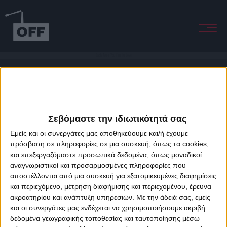
Each Time You Fall In Love
Σεβόμαστε την ιδιωτικότητά σας
Εμείς και οι συνεργάτες μας αποθηκεύουμε και/ή έχουμε
πρόσβαση σε πληροφορίες σε μια συσκευή, όπως τα cookies,
και επεξεργαζόμαστε προσωπικά δεδομένα, όπως μοναδικοί
About Offradio
Business Class
Terms & Conditions
Privacy Policy
αναγνωριστικοί και προσαρμοσμένες πληροφορίες που
Designed & developed by
porcupine colors
&
Fotis Alexandrou
αποστέλλονται από μια συσκευή για εξατομικευμένες διαφημίσεις
και περιεχόμενο, μέτρηση διαφήμισης και περιεχομένου, έρευνα
ακροατηρίου και ανάπτυξη υπηρεσιών.
Με την άδειά σας, εμείς
και οι συνεργάτες μας ενδέχεται να χρησιμοποιήσουμε ακριβή
δεδομένα γεωγραφικής τοποθεσίας και ταυτοποίησης μέσω