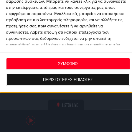
σάρωσης συσκευών. Μπορείτε να κάνετε κλικ για να συναινέσετε
στην επεξεργασία από εμάς και τους συνεργάτες μας όπως
περιγράφεται παραπάνω. Εναλλακτικά, μπορείτε να αποκτήσετε
πρόσβαση σε πιο λεπτομερείς πληροφορίες και να αλλάξετε τις
προτιμήσεις σας πριν συναινέσετε ή να αρνηθείτε να
συναινέσετε.
Λάβετε υπόψη ότι κάποια επεξεργασία των
προσωπικών σας δεδομένων ενδέχεται να μην απαιτεί τη
συγκατάθεσή σας, αλλά έχετε το δικαίωμα να αρνηθείτε αυτήν
την επεξεργασία. Οι προτιμήσεις σας θα ισχύουν μόνο για αυτόν
τον ιστότοπο. Μπορείτε να αλλάξετε τις προτιμήσεις σας ή να
ανακαλέσετε τη συγκατάθεσή σας ανά πάσα στιγμή
ΣΥΜΦΩΝΩ
επιστρέφοντας σε αυτόν τον ιστότοπο και κάνοντας κλικ στο
κουμπί "Απορρήτου" στο κάτω μέρος της ιστοσελίδας.
ΠΕΡΙΣΣΟΤΕΡΕΣ ΕΠΙΛΟΓΕΣ
LISTEN LIVE