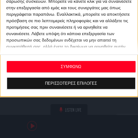
σάρωσης συσκευών. Μπορείτε να κάνετε κλικ για να συναινέσετε
στην επεξεργασία από εμάς και τους συνεργάτες μας όπως
περιγράφεται παραπάνω. Εναλλακτικά, μπορείτε να αποκτήσετε
πρόσβαση σε πιο λεπτομερείς πληροφορίες και να αλλάξετε τις
προτιμήσεις σας πριν συναινέσετε ή να αρνηθείτε να
συναινέσετε.
Λάβετε υπόψη ότι κάποια επεξεργασία των
προσωπικών σας δεδομένων ενδέχεται να μην απαιτεί τη
συγκατάθεσή σας, αλλά έχετε το δικαίωμα να αρνηθείτε αυτήν
την επεξεργασία. Οι προτιμήσεις σας θα ισχύουν μόνο για αυτόν
τον ιστότοπο. Μπορείτε να αλλάξετε τις προτιμήσεις σας ή να
ανακαλέσετε τη συγκατάθεσή σας ανά πάσα στιγμή
ΣΥΜΦΩΝΩ
επιστρέφοντας σε αυτόν τον ιστότοπο και κάνοντας κλικ στο
κουμπί "Απορρήτου" στο κάτω μέρος της ιστοσελίδας.
ΠΕΡΙΣΣΟΤΕΡΕΣ ΕΠΙΛΟΓΕΣ
LISTEN LIVE