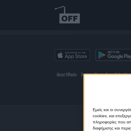
About Offradio
Business Class
Terms & Conditio
Εμείς και οι συνεργ
cookies, και επεξε
πληροφορίες που απο
διαφήμισης και περι