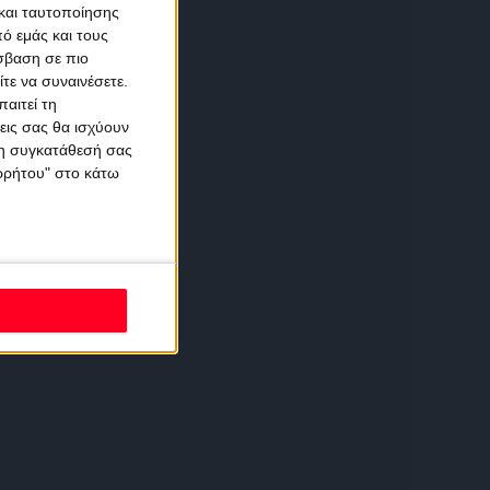
και ταυτοποίησης
ό εμάς και τους
σβαση σε πιο
τε να συναινέσετε.
αιτεί τη
εις σας θα ισχύουν
 τη συγκατάθεσή σας
ορρήτου" στο κάτω