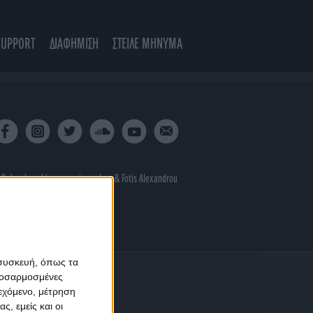
SUPPORT
ΔΙΑΦΗΜΙΣΗ
ΣΤΕΙΛΕ ΜΗΝΥΜΑ
 & developed by
porcupine colors
&
Fotis Alexandrou
 συσκευή, όπως τα
προσαρμοσμένες
ιεχόμενο, μέτρηση
ς, εμείς και οι