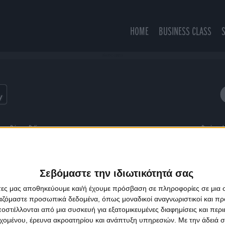
HOME
BUSINESS CLASS
electric sunrise
ns
Privacy Policy
Designed
Σεβόμαστε την ιδιωτικότητά σας
άτες μας αποθηκεύουμε και/ή έχουμε πρόσβαση σε πληροφορίες σε μια
ργαζόμαστε προσωπικά δεδομένα, όπως μοναδικοί αναγνωριστικοί και 
στέλλονται από μια συσκευή για εξατομικευμένες διαφημίσεις και περ
εχομένου, έρευνα ακροατηρίου και ανάπτυξη υπηρεσιών.
Με την άδειά σα