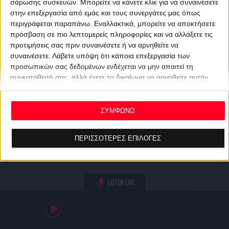
σάρωσης συσκευών. Μπορείτε να κάνετε κλικ για να συναινέσετε
στην επεξεργασία από εμάς και τους συνεργάτες μας όπως
περιγράφεται παραπάνω. Εναλλακτικά, μπορείτε να αποκτήσετε
πρόσβαση σε πιο λεπτομερείς πληροφορίες και να αλλάξετε τις
προτιμήσεις σας πριν συναινέσετε ή να αρνηθείτε να
συναινέσετε.
Λάβετε υπόψη ότι κάποια επεξεργασία των
προσωπικών σας δεδομένων ενδέχεται να μην απαιτεί τη
συγκατάθεσή σας, αλλά έχετε το δικαίωμα να αρνηθείτε αυτήν
την επεξεργασία. Οι προτιμήσεις σας θα ισχύουν μόνο για αυτόν
τον ιστότοπο. Μπορείτε να αλλάξετε τις προτιμήσεις σας ή να
ανακαλέσετε τη συγκατάθεσή σας ανά πάσα στιγμή
ΣΥΜΦΩΝΩ
επιστρέφοντας σε αυτόν τον ιστότοπο και κάνοντας κλικ στο
κουμπί "Απορρήτου" στο κάτω μέρος της ιστοσελίδας.
ΠΕΡΙΣΣΟΤΕΡΕΣ ΕΠΙΛΟΓΕΣ
LISTEN LIVE