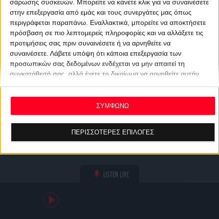
σάρωσης συσκευών. Μπορείτε να κάνετε κλικ για να συναινέσετε
στην επεξεργασία από εμάς και τους συνεργάτες μας όπως
περιγράφεται παραπάνω. Εναλλακτικά, μπορείτε να αποκτήσετε
πρόσβαση σε πιο λεπτομερείς πληροφορίες και να αλλάξετε τις
προτιμήσεις σας πριν συναινέσετε ή να αρνηθείτε να
συναινέσετε.
Λάβετε υπόψη ότι κάποια επεξεργασία των
προσωπικών σας δεδομένων ενδέχεται να μην απαιτεί τη
συγκατάθεσή σας, αλλά έχετε το δικαίωμα να αρνηθείτε αυτήν
την επεξεργασία. Οι προτιμήσεις σας θα ισχύουν μόνο για αυτόν
τον ιστότοπο. Μπορείτε να αλλάξετε τις προτιμήσεις σας ή να
ανακαλέσετε τη συγκατάθεσή σας ανά πάσα στιγμή
ΣΥΜΦΩΝΩ
επιστρέφοντας σε αυτόν τον ιστότοπο και κάνοντας κλικ στο
κουμπί "Απορρήτου" στο κάτω μέρος της ιστοσελίδας.
ΠΕΡΙΣΣΟΤΕΡΕΣ ΕΠΙΛΟΓΕΣ
LISTEN LIVE