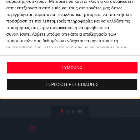
σάρωσης συσκευών. Μπορείτε να κάνετε κλικ για να συναινέσετε
στην επεξεργασία από εμάς και τους συνεργάτες μας όπως
περιγράφεται παραπάνω. Εναλλακτικά, μπορείτε να αποκτήσετε
πρόσβαση σε πιο λεπτομερείς πληροφορίες και να αλλάξετε τις
προτιμήσεις σας πριν συναινέσετε ή να αρνηθείτε να
συναινέσετε.
Λάβετε υπόψη ότι κάποια επεξεργασία των
προσωπικών σας δεδομένων ενδέχεται να μην απαιτεί τη
συγκατάθεσή σας, αλλά έχετε το δικαίωμα να αρνηθείτε αυτήν
την επεξεργασία. Οι προτιμήσεις σας θα ισχύουν μόνο για αυτόν
τον ιστότοπο. Μπορείτε να αλλάξετε τις προτιμήσεις σας ή να
ανακαλέσετε τη συγκατάθεσή σας ανά πάσα στιγμή
ΣΥΜΦΩΝΩ
επιστρέφοντας σε αυτόν τον ιστότοπο και κάνοντας κλικ στο
κουμπί "Απορρήτου" στο κάτω μέρος της ιστοσελίδας.
ΠΕΡΙΣΣΟΤΕΡΕΣ ΕΠΙΛΟΓΕΣ
LISTEN LIVE