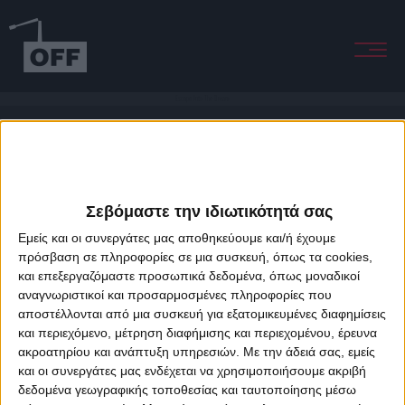
Escape Into The Dream
Σεβόμαστε την ιδιωτικότητά σας
Εμείς και οι συνεργάτες μας αποθηκεύουμε και/ή έχουμε
πρόσβαση σε πληροφορίες σε μια συσκευή, όπως τα cookies,
και επεξεργαζόμαστε προσωπικά δεδομένα, όπως μοναδικοί
About Offradio
Business Class
Terms & Conditions
Privacy Policy
αναγνωριστικοί και προσαρμοσμένες πληροφορίες που
Designed & developed by
porcupine colors
&
Fotis Alexandrou
αποστέλλονται από μια συσκευή για εξατομικευμένες διαφημίσεις
και περιεχόμενο, μέτρηση διαφήμισης και περιεχομένου, έρευνα
ακροατηρίου και ανάπτυξη υπηρεσιών.
Με την άδειά σας, εμείς
και οι συνεργάτες μας ενδέχεται να χρησιμοποιήσουμε ακριβή
δεδομένα γεωγραφικής τοποθεσίας και ταυτοποίησης μέσω