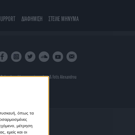
SUPPORT
ΔΙΑΦΗΜΙΣΗ
ΣΤΕΙΛΕ ΜΗΝΥΜΑ
 & developed by
porcupine colors
&
Fotis Alexandrou
 συσκευή, όπως τα
προσαρμοσμένες
ιεχόμενο, μέτρηση
ς, εμείς και οι