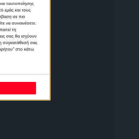
και ταυτοποίησης
ό εμάς και τους
σβαση σε πιο
τε να συναινέσετε.
αιτεί τη
εις σας θα ισχύουν
 τη συγκατάθεσή σας
ορρήτου" στο κάτω