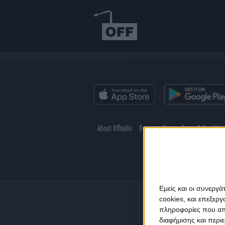
About Offradio
Business Class
Terms & Conditio
Εμείς και οι συνεργ
cookies, και επεξε
πληροφορίες που απο
διαφήμισης και περι