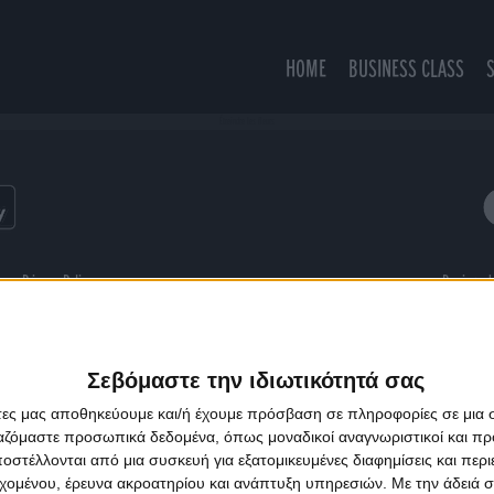
HOME
BUSINESS CLASS
Étreindre les fleurs
ns
Privacy Policy
Designed
Σεβόμαστε την ιδιωτικότητά σας
άτες μας αποθηκεύουμε και/ή έχουμε πρόσβαση σε πληροφορίες σε μια
ργαζόμαστε προσωπικά δεδομένα, όπως μοναδικοί αναγνωριστικοί και 
στέλλονται από μια συσκευή για εξατομικευμένες διαφημίσεις και περ
εχομένου, έρευνα ακροατηρίου και ανάπτυξη υπηρεσιών.
Με την άδειά σα