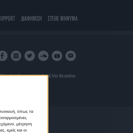
SUPPORT
ΔΙΑΦΗΜΙΣΗ
ΣΤΕΙΛΕ ΜΗΝΥΜΑ
 & developed by
porcupine colors
&
Fotis Alexandrou
 συσκευή, όπως τα
προσαρμοσμένες
ιεχόμενο, μέτρηση
ς, εμείς και οι