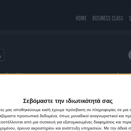
HOME
BUSINESS CLASS
Even Mountains Erode
ns
Privacy Policy
Designed
Σεβόμαστε την ιδιωτικότητά σας
άτες μας αποθηκεύουμε και/ή έχουμε πρόσβαση σε πληροφορίες σε μια
ργαζόμαστε προσωπικά δεδομένα, όπως μοναδικοί αναγνωριστικοί και 
στέλλονται από μια συσκευή για εξατομικευμένες διαφημίσεις και περ
εχομένου, έρευνα ακροατηρίου και ανάπτυξη υπηρεσιών.
Με την άδειά σα