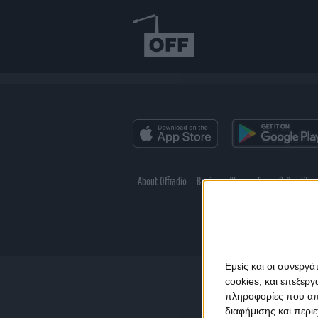
About Offradio
Business Class
Terms & Conditio
Εμείς και οι συνεργ
cookies, και επεξε
πληροφορίες που απο
διαφήμισης και περι