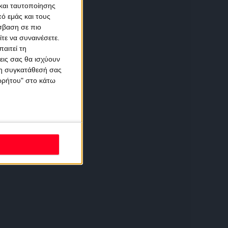
και ταυτοποίησης
ό εμάς και τους
σβαση σε πιο
τε να συναινέσετε.
αιτεί τη
εις σας θα ισχύουν
 τη συγκατάθεσή σας
ορρήτου" στο κάτω