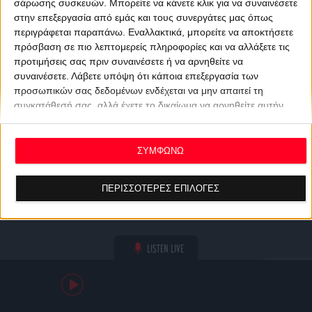
σάρωσης συσκευών. Μπορείτε να κάνετε κλικ για να συναινέσετε
στην επεξεργασία από εμάς και τους συνεργάτες μας όπως
περιγράφεται παραπάνω. Εναλλακτικά, μπορείτε να αποκτήσετε
πρόσβαση σε πιο λεπτομερείς πληροφορίες και να αλλάξετε τις
προτιμήσεις σας πριν συναινέσετε ή να αρνηθείτε να
συναινέσετε.
Λάβετε υπόψη ότι κάποια επεξεργασία των
προσωπικών σας δεδομένων ενδέχεται να μην απαιτεί τη
συγκατάθεσή σας, αλλά έχετε το δικαίωμα να αρνηθείτε αυτήν
την επεξεργασία. Οι προτιμήσεις σας θα ισχύουν μόνο για αυτόν
τον ιστότοπο. Μπορείτε να αλλάξετε τις προτιμήσεις σας ή να
ανακαλέσετε τη συγκατάθεσή σας ανά πάσα στιγμή
ΣΥΜΦΩΝΩ
επιστρέφοντας σε αυτόν τον ιστότοπο και κάνοντας κλικ στο
κουμπί "Απορρήτου" στο κάτω μέρος της ιστοσελίδας.
ΠΕΡΙΣΣΟΤΕΡΕΣ ΕΠΙΛΟΓΕΣ
LISTEN LIVE