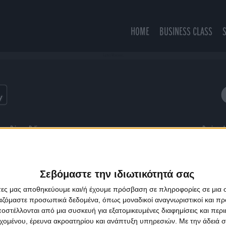
HOME
BUSINESS CLASS
Faded Moments
ns
Privacy Policy
Designed
Σεβόμαστε την ιδιωτικότητά σας
άτες μας αποθηκεύουμε και/ή έχουμε πρόσβαση σε πληροφορίες σε μια
ργαζόμαστε προσωπικά δεδομένα, όπως μοναδικοί αναγνωριστικοί και 
στέλλονται από μια συσκευή για εξατομικευμένες διαφημίσεις και περ
εχομένου, έρευνα ακροατηρίου και ανάπτυξη υπηρεσιών.
Με την άδειά σα