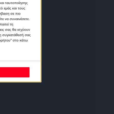
και ταυτοποίησης
ό εμάς και τους
σβαση σε πιο
τε να συναινέσετε.
αιτεί τη
εις σας θα ισχύουν
 τη συγκατάθεσή σας
ορρήτου" στο κάτω