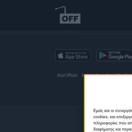
About Offradio
Business Class
Terms & Conditio
Εμείς και οι συνεργ
cookies, και επεξε
πληροφορίες που απο
διαφήμισης και περι