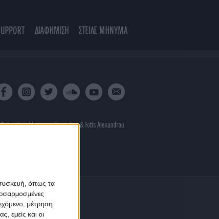
SUPPORT
ΔΙΑΦΗΜΙΣΗ
ΣΤΕΙΛΕ ΜΗΝΥΜΑ
 & developed by
porcupine colors
&
Fotis Alexandrou
 συσκευή, όπως τα
προσαρμοσμένες
ιεχόμενο, μέτρηση
ς, εμείς και οι