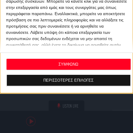
σάρωσης συσκευών. Μπορείτε να κάνετε κλικ για να συναινέσετε
στην επεξεργασία από εμάς και τους συνεργάτες μας όπως
περιγράφεται παραπάνω. Εναλλακτικά, μπορείτε να αποκτήσετε
πρόσβαση σε πιο λεπτομερείς πληροφορίες και να αλλάξετε τις
προτιμήσεις σας πριν συναινέσετε ή να αρνηθείτε να
συναινέσετε.
Λάβετε υπόψη ότι κάποια επεξεργασία των
προσωπικών σας δεδομένων ενδέχεται να μην απαιτεί τη
συγκατάθεσή σας, αλλά έχετε το δικαίωμα να αρνηθείτε αυτήν
την επεξεργασία. Οι προτιμήσεις σας θα ισχύουν μόνο για αυτόν
τον ιστότοπο. Μπορείτε να αλλάξετε τις προτιμήσεις σας ή να
ανακαλέσετε τη συγκατάθεσή σας ανά πάσα στιγμή
ΣΥΜΦΩΝΩ
επιστρέφοντας σε αυτόν τον ιστότοπο και κάνοντας κλικ στο
κουμπί "Απορρήτου" στο κάτω μέρος της ιστοσελίδας.
ΠΕΡΙΣΣΟΤΕΡΕΣ ΕΠΙΛΟΓΕΣ
LISTEN LIVE