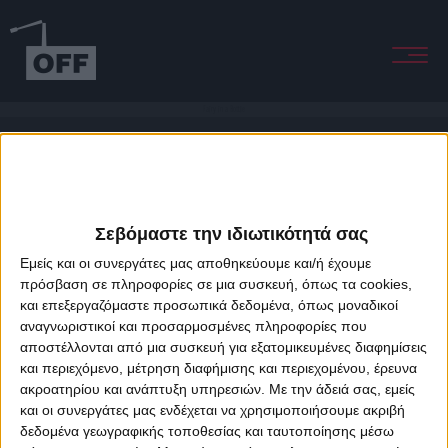
Fairy in a Bottle
Σεβόμαστε την ιδιωτικότητά σας
Εμείς και οι συνεργάτες μας αποθηκεύουμε και/ή έχουμε
πρόσβαση σε πληροφορίες σε μια συσκευή, όπως τα cookies,
και επεξεργαζόμαστε προσωπικά δεδομένα, όπως μοναδικοί
About Offradio
Business Class
Terms & Conditions
Privacy Policy
αναγνωριστικοί και προσαρμοσμένες πληροφορίες που
Designed & developed by
porcupine colors
&
Fotis Alexandrou
αποστέλλονται από μια συσκευή για εξατομικευμένες διαφημίσεις
και περιεχόμενο, μέτρηση διαφήμισης και περιεχομένου, έρευνα
ακροατηρίου και ανάπτυξη υπηρεσιών.
Με την άδειά σας, εμείς
και οι συνεργάτες μας ενδέχεται να χρησιμοποιήσουμε ακριβή
δεδομένα γεωγραφικής τοποθεσίας και ταυτοποίησης μέσω