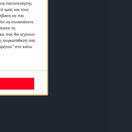
και ταυτοποίησης
ό εμάς και τους
σβαση σε πιο
τε να συναινέσετε.
αιτεί τη
εις σας θα ισχύουν
 τη συγκατάθεσή σας
ορρήτου" στο κάτω