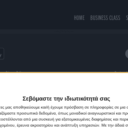
HOME
BUSINESS CLASS
Feeling Like The Sunshine
ns
Privacy Policy
Designed
Σεβόμαστε την ιδιωτικότητά σας
άτες μας αποθηκεύουμε και/ή έχουμε πρόσβαση σε πληροφορίες σε μια
ργαζόμαστε προσωπικά δεδομένα, όπως μοναδικοί αναγνωριστικοί και 
στέλλονται από μια συσκευή για εξατομικευμένες διαφημίσεις και περ
εχομένου, έρευνα ακροατηρίου και ανάπτυξη υπηρεσιών.
Με την άδειά σα