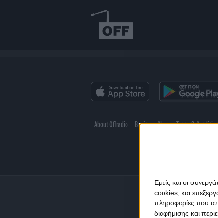
About Offradio
Business Class
Terms & Conditio
Εμείς και οι συνεργ
cookies, και επεξε
πληροφορίες που απο
διαφήμισης και περι