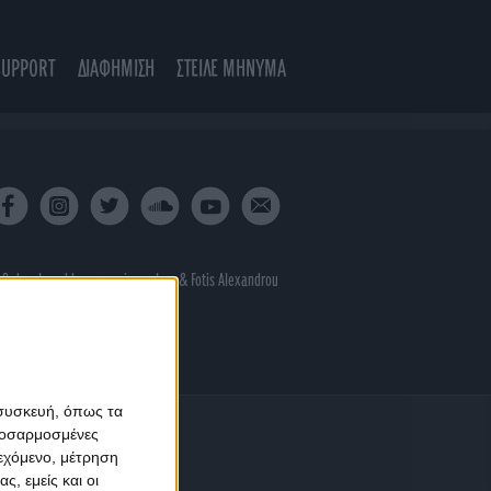
SUPPORT
ΔΙΑΦΗΜΙΣΗ
ΣΤΕΙΛΕ ΜΗΝΥΜΑ
 & developed by
porcupine colors
&
Fotis Alexandrou
 συσκευή, όπως τα
προσαρμοσμένες
ιεχόμενο, μέτρηση
ς, εμείς και οι