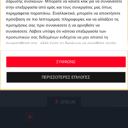
σάρωσης συσκευών. Μπορείτε να κάνετε κλικ για να συναινέσετε
στην επεξεργασία από εμάς και τους συνεργάτες μας όπως
περιγράφεται παραπάνω. Εναλλακτικά, μπορείτε να αποκτήσετε
πρόσβαση σε πιο λεπτομερείς πληροφορίες και να αλλάξετε τις
προτιμήσεις σας πριν συναινέσετε ή να αρνηθείτε να
συναινέσετε.
Λάβετε υπόψη ότι κάποια επεξεργασία των
προσωπικών σας δεδομένων ενδέχεται να μην απαιτεί τη
συγκατάθεσή σας, αλλά έχετε το δικαίωμα να αρνηθείτε αυτήν
την επεξεργασία. Οι προτιμήσεις σας θα ισχύουν μόνο για αυτόν
τον ιστότοπο. Μπορείτε να αλλάξετε τις προτιμήσεις σας ή να
ανακαλέσετε τη συγκατάθεσή σας ανά πάσα στιγμή
ΣΥΜΦΩΝΩ
επιστρέφοντας σε αυτόν τον ιστότοπο και κάνοντας κλικ στο
κουμπί "Απορρήτου" στο κάτω μέρος της ιστοσελίδας.
ΠΕΡΙΣΣΟΤΕΡΕΣ ΕΠΙΛΟΓΕΣ
LISTEN LIVE