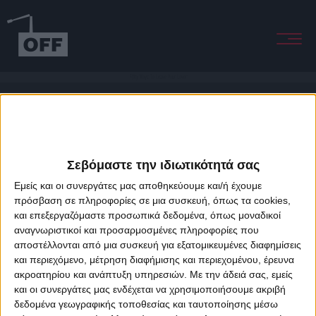
Fifty Ways To Leave Your Lover
Σεβόμαστε την ιδιωτικότητά σας
Εμείς και οι συνεργάτες μας αποθηκεύουμε και/ή έχουμε
πρόσβαση σε πληροφορίες σε μια συσκευή, όπως τα cookies,
και επεξεργαζόμαστε προσωπικά δεδομένα, όπως μοναδικοί
About Offradio
Business Class
Terms & Conditions
Privacy Policy
αναγνωριστικοί και προσαρμοσμένες πληροφορίες που
Designed & developed by
porcupine colors
&
Fotis Alexandrou
αποστέλλονται από μια συσκευή για εξατομικευμένες διαφημίσεις
και περιεχόμενο, μέτρηση διαφήμισης και περιεχομένου, έρευνα
ακροατηρίου και ανάπτυξη υπηρεσιών.
Με την άδειά σας, εμείς
και οι συνεργάτες μας ενδέχεται να χρησιμοποιήσουμε ακριβή
δεδομένα γεωγραφικής τοποθεσίας και ταυτοποίησης μέσω