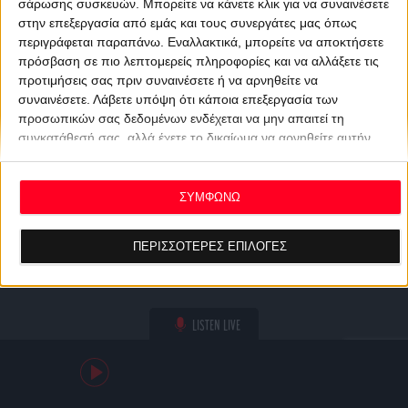
σάρωσης συσκευών. Μπορείτε να κάνετε κλικ για να συναινέσετε
στην επεξεργασία από εμάς και τους συνεργάτες μας όπως
περιγράφεται παραπάνω. Εναλλακτικά, μπορείτε να αποκτήσετε
πρόσβαση σε πιο λεπτομερείς πληροφορίες και να αλλάξετε τις
προτιμήσεις σας πριν συναινέσετε ή να αρνηθείτε να
συναινέσετε.
Λάβετε υπόψη ότι κάποια επεξεργασία των
προσωπικών σας δεδομένων ενδέχεται να μην απαιτεί τη
συγκατάθεσή σας, αλλά έχετε το δικαίωμα να αρνηθείτε αυτήν
την επεξεργασία. Οι προτιμήσεις σας θα ισχύουν μόνο για αυτόν
τον ιστότοπο. Μπορείτε να αλλάξετε τις προτιμήσεις σας ή να
ανακαλέσετε τη συγκατάθεσή σας ανά πάσα στιγμή
ΣΥΜΦΩΝΩ
επιστρέφοντας σε αυτόν τον ιστότοπο και κάνοντας κλικ στο
κουμπί "Απορρήτου" στο κάτω μέρος της ιστοσελίδας.
ΠΕΡΙΣΣΟΤΕΡΕΣ ΕΠΙΛΟΓΕΣ
LISTEN LIVE