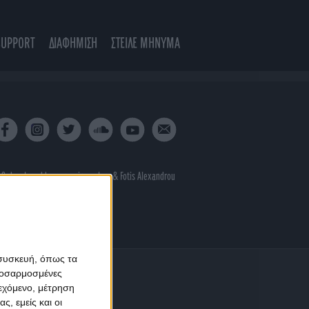
SUPPORT
ΔΙΑΦΗΜΙΣΗ
ΣΤΕΙΛΕ ΜΗΝΥΜΑ
 & developed by
porcupine colors
&
Fotis Alexandrou
 συσκευή, όπως τα
προσαρμοσμένες
ιεχόμενο, μέτρηση
ς, εμείς και οι