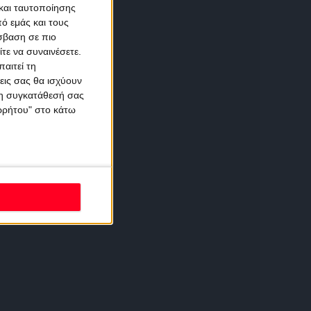
και ταυτοποίησης
ό εμάς και τους
σβαση σε πιο
τε να συναινέσετε.
αιτεί τη
εις σας θα ισχύουν
 τη συγκατάθεσή σας
ορρήτου" στο κάτω