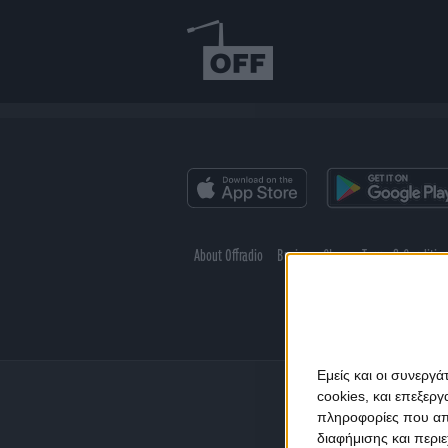
About Offradio
Business Class
Terms & Conditio
Εμείς και οι συνεργ
cookies, και επεξε
πληροφορίες που απο
διαφήμισης και περι