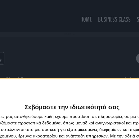
HOME
BUSINESS CLASS
Fire For You
ns
Privacy Policy
Designed
Σεβόμαστε την ιδιωτικότητά σας
άτες μας αποθηκεύουμε και/ή έχουμε πρόσβαση σε πληροφορίες σε μια
ργαζόμαστε προσωπικά δεδομένα, όπως μοναδικοί αναγνωριστικοί και 
στέλλονται από μια συσκευή για εξατομικευμένες διαφημίσεις και περ
εχομένου, έρευνα ακροατηρίου και ανάπτυξη υπηρεσιών.
Με την άδειά σα