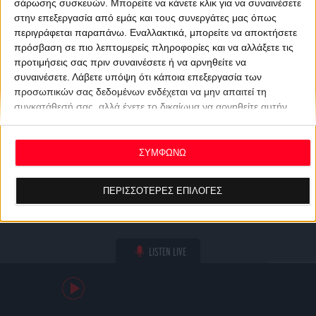
σάρωσης συσκευών. Μπορείτε να κάνετε κλικ για να συναινέσετε
στην επεξεργασία από εμάς και τους συνεργάτες μας όπως
περιγράφεται παραπάνω. Εναλλακτικά, μπορείτε να αποκτήσετε
πρόσβαση σε πιο λεπτομερείς πληροφορίες και να αλλάξετε τις
προτιμήσεις σας πριν συναινέσετε ή να αρνηθείτε να
συναινέσετε.
Λάβετε υπόψη ότι κάποια επεξεργασία των
προσωπικών σας δεδομένων ενδέχεται να μην απαιτεί τη
συγκατάθεσή σας, αλλά έχετε το δικαίωμα να αρνηθείτε αυτήν
την επεξεργασία. Οι προτιμήσεις σας θα ισχύουν μόνο για αυτόν
τον ιστότοπο. Μπορείτε να αλλάξετε τις προτιμήσεις σας ή να
ανακαλέσετε τη συγκατάθεσή σας ανά πάσα στιγμή
ΣΥΜΦΩΝΩ
επιστρέφοντας σε αυτόν τον ιστότοπο και κάνοντας κλικ στο
κουμπί "Απορρήτου" στο κάτω μέρος της ιστοσελίδας.
ΠΕΡΙΣΣΟΤΕΡΕΣ ΕΠΙΛΟΓΕΣ
LISTEN LIVE