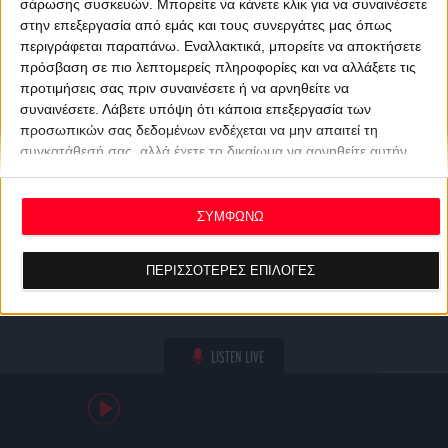
σάρωσης συσκευών. Μπορείτε να κάνετε κλικ για να συναινέσετε
στην επεξεργασία από εμάς και τους συνεργάτες μας όπως
περιγράφεται παραπάνω. Εναλλακτικά, μπορείτε να αποκτήσετε
πρόσβαση σε πιο λεπτομερείς πληροφορίες και να αλλάξετε τις
προτιμήσεις σας πριν συναινέσετε ή να αρνηθείτε να
συναινέσετε.
Λάβετε υπόψη ότι κάποια επεξεργασία των
προσωπικών σας δεδομένων ενδέχεται να μην απαιτεί τη
συγκατάθεσή σας, αλλά έχετε το δικαίωμα να αρνηθείτε αυτήν
την επεξεργασία. Οι προτιμήσεις σας θα ισχύουν μόνο για αυτόν
τον ιστότοπο. Μπορείτε να αλλάξετε τις προτιμήσεις σας ή να
ανακαλέσετε τη συγκατάθεσή σας ανά πάσα στιγμή
ΣΥΜΦΩΝΩ
επιστρέφοντας σε αυτόν τον ιστότοπο και κάνοντας κλικ στο
κουμπί "Απορρήτου" στο κάτω μέρος της ιστοσελίδας.
ΠΕΡΙΣΣΟΤΕΡΕΣ ΕΠΙΛΟΓΕΣ
LISTEN LIVE