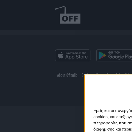
About Offradio
Business Class
Terms & Conditio
Εμείς και οι συνεργ
cookies, και επεξε
πληροφορίες που απο
διαφήμισης και περι