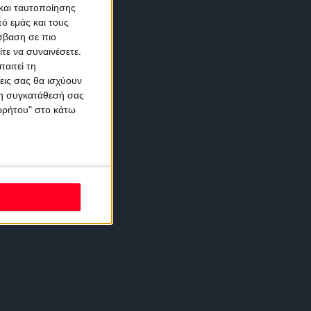
και ταυτοποίησης
ό εμάς και τους
σβαση σε πιο
τε να συναινέσετε.
αιτεί τη
εις σας θα ισχύουν
 τη συγκατάθεσή σας
ορρήτου" στο κάτω