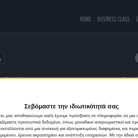
HOME
BUSINESS CLASS
Forget
ns
Privacy Policy
Designed
Σεβόμαστε την ιδιωτικότητά σας
άτες μας αποθηκεύουμε και/ή έχουμε πρόσβαση σε πληροφορίες σε μια
ργαζόμαστε προσωπικά δεδομένα, όπως μοναδικοί αναγνωριστικοί και 
στέλλονται από μια συσκευή για εξατομικευμένες διαφημίσεις και περ
εχομένου, έρευνα ακροατηρίου και ανάπτυξη υπηρεσιών.
Με την άδειά σα