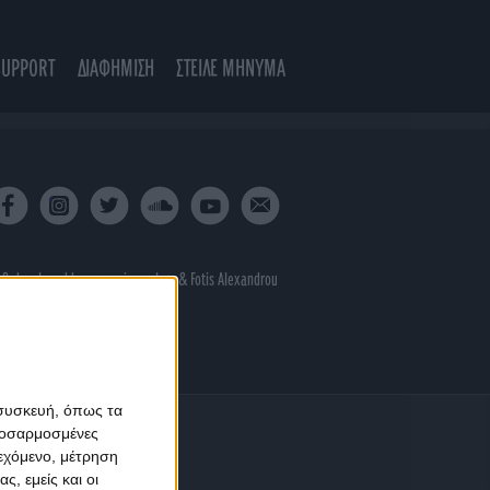
SUPPORT
ΔΙΑΦΗΜΙΣΗ
ΣΤΕΙΛΕ ΜΗΝΥΜΑ
 & developed by
porcupine colors
&
Fotis Alexandrou
 συσκευή, όπως τα
προσαρμοσμένες
ιεχόμενο, μέτρηση
ς, εμείς και οι