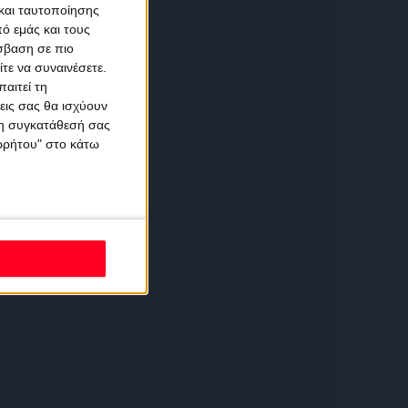
και ταυτοποίησης
ό εμάς και τους
σβαση σε πιο
τε να συναινέσετε.
αιτεί τη
εις σας θα ισχύουν
 τη συγκατάθεσή σας
ορρήτου" στο κάτω