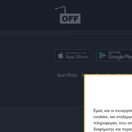
About Offradio
Business Class
Terms & Conditio
Εμείς και οι συνεργ
cookies, και επεξε
πληροφορίες που απο
διαφήμισης και περι