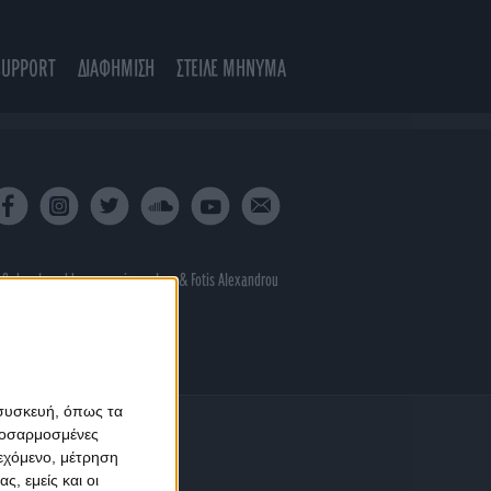
SUPPORT
ΔΙΑΦΗΜΙΣΗ
ΣΤΕΙΛΕ ΜΗΝΥΜΑ
 & developed by
porcupine colors
&
Fotis Alexandrou
 συσκευή, όπως τα
προσαρμοσμένες
ιεχόμενο, μέτρηση
ς, εμείς και οι