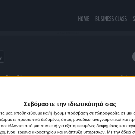
HOME
BUSINESS CLASS
Four Women (DESIREE Remix)
ns
Privacy Policy
Designed
Σεβόμαστε την ιδιωτικότητά σας
άτες μας αποθηκεύουμε και/ή έχουμε πρόσβαση σε πληροφορίες σε μια
ργαζόμαστε προσωπικά δεδομένα, όπως μοναδικοί αναγνωριστικοί και 
στέλλονται από μια συσκευή για εξατομικευμένες διαφημίσεις και περ
εχομένου, έρευνα ακροατηρίου και ανάπτυξη υπηρεσιών.
Με την άδειά σα