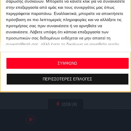
σάρωσης συσκευών. Μπορείτε να κάνετε κλικ για να συναινέσετε
στην επεξεργασία από εμάς και τους συνεργάτες μας όπως
περιγράφεται παραπάνω. Εναλλακτικά, μπορείτε να αποκτήσετε
πρόσβαση σε πιο λεπτομερείς πληροφορίες και να αλλάξετε τις
προτιμήσεις σας πριν συναινέσετε ή να αρνηθείτε να
συναινέσετε.
Λάβετε υπόψη ότι κάποια επεξεργασία των
προσωπικών σας δεδομένων ενδέχεται να μην απαιτεί τη
συγκατάθεσή σας, αλλά έχετε το δικαίωμα να αρνηθείτε αυτήν
την επεξεργασία. Οι προτιμήσεις σας θα ισχύουν μόνο για αυτόν
τον ιστότοπο. Μπορείτε να αλλάξετε τις προτιμήσεις σας ή να
ανακαλέσετε τη συγκατάθεσή σας ανά πάσα στιγμή
ΣΥΜΦΩΝΩ
επιστρέφοντας σε αυτόν τον ιστότοπο και κάνοντας κλικ στο
κουμπί "Απορρήτου" στο κάτω μέρος της ιστοσελίδας.
ΠΕΡΙΣΣΟΤΕΡΕΣ ΕΠΙΛΟΓΕΣ
LISTEN LIVE