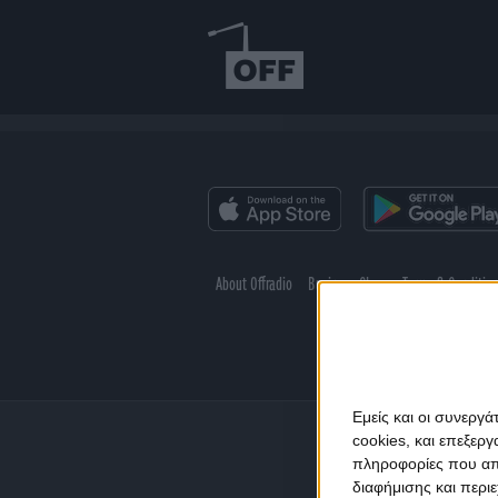
About Offradio
Business Class
Terms & Conditio
Εμείς και οι συνεργ
cookies, και επεξε
πληροφορίες που απο
διαφήμισης και περι