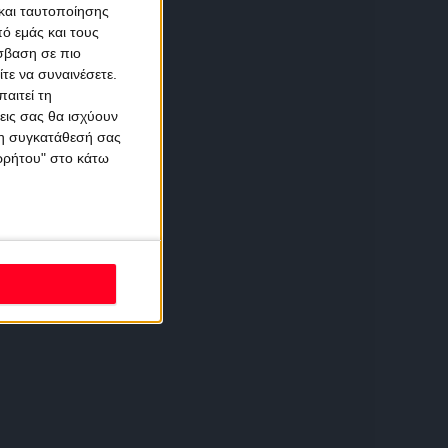
και ταυτοποίησης
ό εμάς και τους
σβαση σε πιο
τε να συναινέσετε.
αιτεί τη
εις σας θα ισχύουν
 τη συγκατάθεσή σας
ορρήτου" στο κάτω