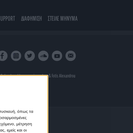
SUPPORT
ΔΙΑΦΗΜΙΣΗ
ΣΤΕΙΛΕ ΜΗΝΥΜΑ
 & developed by
porcupine colors
&
Fotis Alexandrou
 συσκευή, όπως τα
προσαρμοσμένες
ιεχόμενο, μέτρηση
ς, εμείς και οι