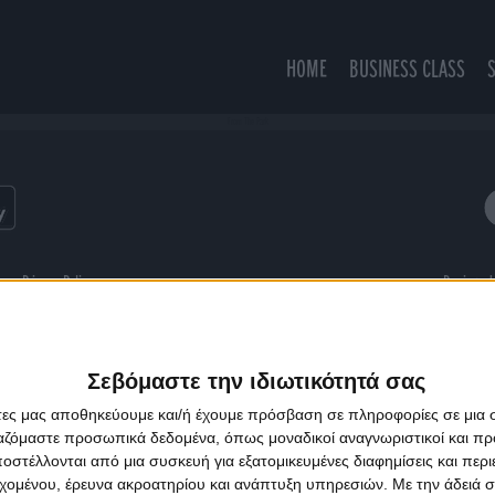
HOME
BUSINESS CLASS
From The Park
ns
Privacy Policy
Designed
Σεβόμαστε την ιδιωτικότητά σας
άτες μας αποθηκεύουμε και/ή έχουμε πρόσβαση σε πληροφορίες σε μια
ργαζόμαστε προσωπικά δεδομένα, όπως μοναδικοί αναγνωριστικοί και 
στέλλονται από μια συσκευή για εξατομικευμένες διαφημίσεις και περ
εχομένου, έρευνα ακροατηρίου και ανάπτυξη υπηρεσιών.
Με την άδειά σα